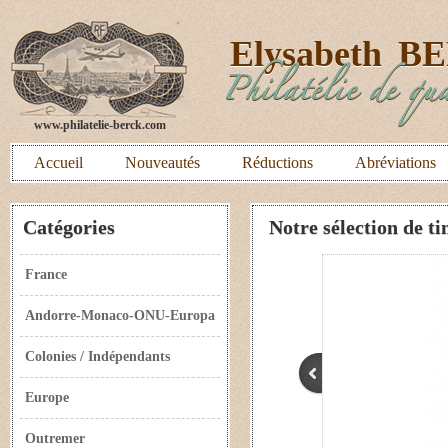
E
lysabeth
B
Philatélie de qua
www.philatelie-berck.com
Accueil
Nouveautés
Réductions
Abréviations
Catégories
Notre sélection de t
France
Andorre-Monaco-ONU-Europa
Colonies / Indépendants
Europe
Outremer