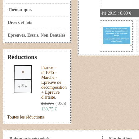
Thématiques
été 2019 : 0,00 €
Divers et lots
Epreuves, Essais, Non Dentelés
Réductions
France -
n°1045 -
Marche -
Epreuve de
décomposition
+ Epreuve
d'artiste.
215,00 €
(-35%)
139,75 €
Toutes les réductions
Paiements sécurisés
Navigation