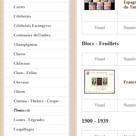
Espagn
Cartes
du Tim
Célébrités
Célébrités Etrangères
Visuel
Numér
Centenaire duTimbre
Blocs - Feuillets
Champignons
Chasse
Visuel
Numér
Châteaux
Chats - Félins
Chevaux
France
Chiens
Cinéma - Théâtre - Cirque -
Visuel
Numér
Photo
Concorde
Contes - Légendes
1900 - 1939
Coquillages