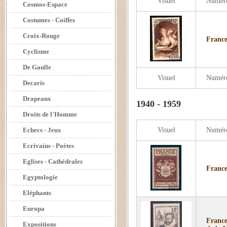
Visuel
Numér
Cosmos-Espace
Costumes - Coiffes
Croix-Rouge
France
Cyclisme
De Gaulle
Visuel
Numér
Decaris
Drapeaux
1940 - 1959
Droits de l'Homme
Echecs - Jeux
Visuel
Numér
Ecrivains - Poètes
Eglises - Cathédrales
France
Egyptologie
Eléphants
Europa
France
Expositions