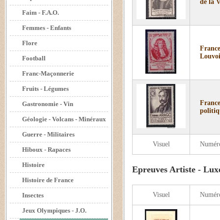
de la 
Faim - F.A.O.
Femmes - Enfants
Flore
France
Louvoi
Football
Franc-Maçonnerie
Fruits - Légumes
France
Gastronomie - Vin
politiq
Géologie - Volcans - Minéraux
Guerre - Militaires
Visuel
Numér
Hiboux - Rapaces
Histoire
Epreuves Artiste - Lux
Histoire de France
Visuel
Numér
Insectes
Jeux Olympiques - J.O.