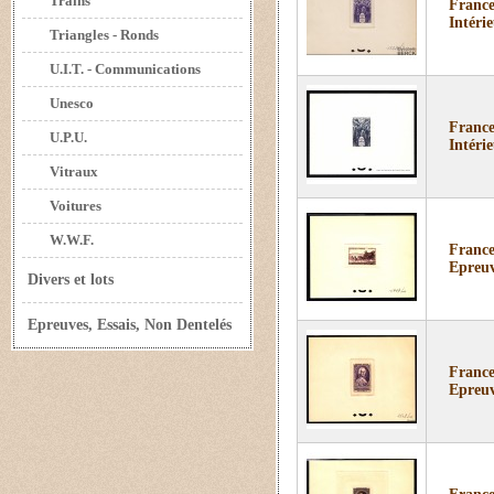
Trains
France
Intérie
Triangles - Ronds
U.I.T. - Communications
Unesco
France
U.P.U.
Intérie
Vitraux
Voitures
W.W.F.
France
Epreuv
Divers et lots
Epreuves, Essais, Non Dentelés
France
Epreuv