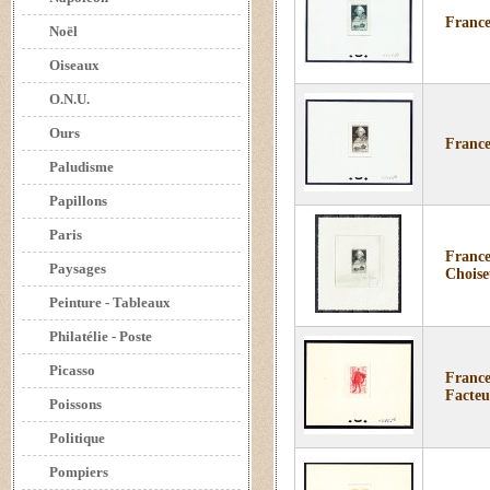
France
Noël
Oiseaux
O.N.U.
Ours
France
Paludisme
Papillons
Paris
France
Paysages
Choise
Peinture - Tableaux
Philatélie - Poste
Picasso
France
Facteu
Poissons
Politique
Pompiers