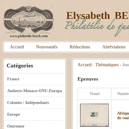
E
lysabeth
B
Philatélie de qua
www.philatelie-berck.com
Accueil
Nouveautés
Réductions
Abréviations
Catégories
Accueil
-
Thématiques
-
Jou
Epreuves
France
Andorre-Monaco-ONU-Europa
Visuel
Numér
Colonies / Indépendants
Afriqu
Europe
de cou
Outremer