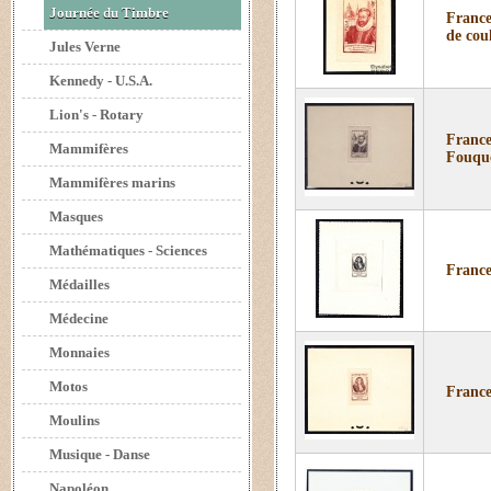
Journée du Timbre
France
de cou
Jules Verne
Kennedy - U.S.A.
Lion's - Rotary
France
Mammifères
Fouque
Mammifères marins
Masques
Mathématiques - Sciences
France
Médailles
Médecine
Monnaies
Motos
France
Moulins
Musique - Danse
Napoléon