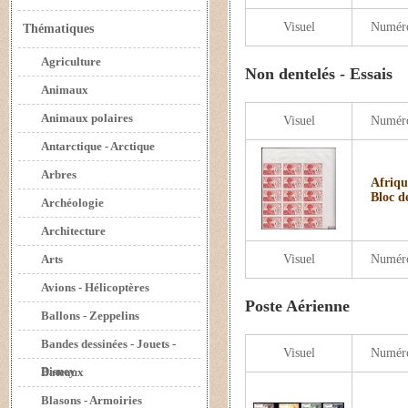
Visuel
Numér
Thématiques
Agriculture
Non dentelés - Essais
Animaux
Animaux polaires
Visuel
Numér
Antarctique - Arctique
Arbres
Afriqu
Bloc d
Archéologie
Architecture
Arts
Visuel
Numér
Avions - Hélicoptères
Poste Aérienne
Ballons - Zeppelins
Bandes dessinées - Jouets -
Visuel
Numér
Disney
Bateaux
Blasons - Armoiries