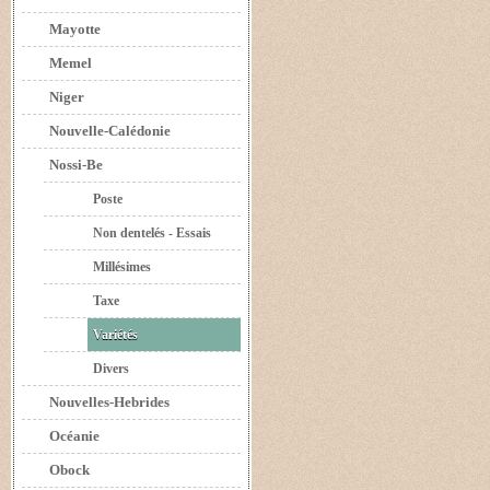
Mayotte
Memel
Niger
Nouvelle-Calédonie
Nossi-Be
Poste
Non dentelés - Essais
Millésimes
Taxe
Variétés
Divers
Nouvelles-Hebrides
Océanie
Obock