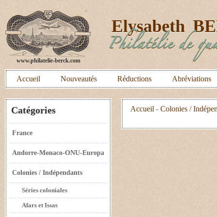
E
lysabeth
B
Philatélie de qua
www.philatelie-berck.com
Accueil
Nouveautés
Réductions
Abréviations
Catégories
Accueil
-
Colonies / Indépe
France
Andorre-Monaco-ONU-Europa
Colonies / Indépendants
Séries coloniales
Afars et Issas