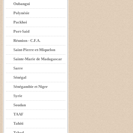
Oubangui
Polynésie
Packhoi
Port-Said
Réunion - C.F.A.
Saint-Pierre-et-Miquelon
Sainte-Marie de Madagascar
Sarre
Sénégal
Sénégambie et Niger
Syrie
Soudan
TAAF
Tahiti
Tchad