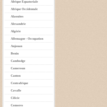
Afrique Equatoriale
Afrique Occidentale
Alaouites
Alexandrie
Algérie
Allemagne - Occupation
Anjouan
Benin
Cambodge
Cameroun
Canton
Centrafrique
Cavalle
Cilicie
Comores