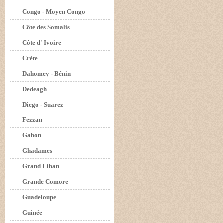
Congo - Moyen Congo
Côte des Somalis
Côte d' Ivoire
Crète
Dahomey - Bénin
Dedeagh
Diego - Suarez
Fezzan
Gabon
Ghadames
Grand Liban
Grande Comore
Guadeloupe
Guinée