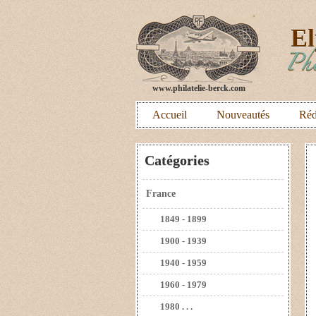
E
Phi
www.philatelie-berck.com
Accueil
Nouveautés
Réd
Catégories
France
1849 - 1899
1900 - 1939
1940 - 1959
1960 - 1979
1980 . . .