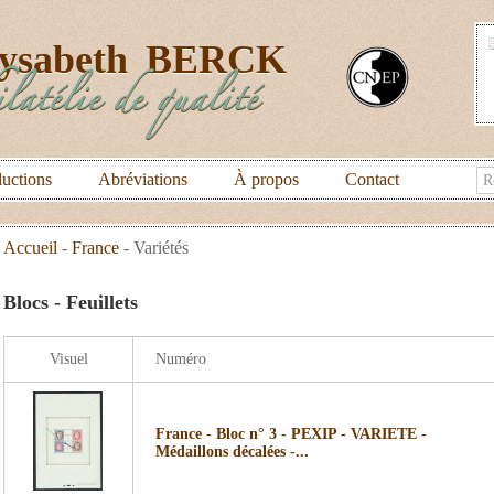
lysabeth
BERCK
latélie de qualité
uctions
Abréviations
À propos
Contact
Accueil
-
France
-
Variétés
Blocs - Feuillets
Visuel
Numéro
France - Bloc n° 3 - PEXIP - VARIETE -
Médaillons décalées -...