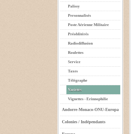
Palissy
Personnalisés
Poste Aérienne Militaire
Préoblitérés
Radiodiffusion
Roulettes
Service
Taxes
Télégraphe
Variétés
Vignettes - Erinnophilie
Andorre-Monaco-ONU-Europa
Colonies / Indépendants