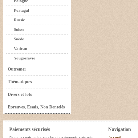
Pologne
Portugal
Russie
Suisse
Suède
Vatican
Yougoslavie
Outremer
Thématiques
Divers et lots
Epreuves, Essais, Non Dentelés
Paiements sécurisés
Navigation
Nous acceptons les modes de paiements suivants
Accueil