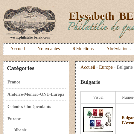
E
lysabeth
B
Philatélie de qua
www.philatelie-berck.com
Accueil
Nouveautés
Réductions
Abréviations
Catégories
Accueil
-
Europe
-
Bulgarie
Bulgarie
France
Andorre-Monaco-ONU-Europa
Visuel
Numér
Colonies / Indépendants
Bulgar
Europe
l'Avén
Albanie