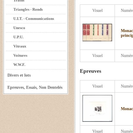
Trains
Triangles - Ronds
Visuel
Numér
U.I.T. - Communications
Unesco
Monaco
princi
U.P.U.
Vitraux
Voitures
Visuel
Numér
W.W.F.
Epreuves
Divers et lots
Visuel
Numér
Epreuves, Essais, Non Dentelés
Monaco
Visuel
Numér