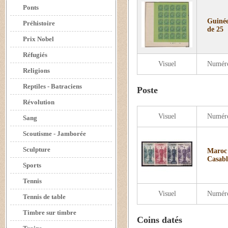
Ponts
Guinée
Préhistoire
de 25
Prix Nobel
Réfugiés
Visuel
Numér
Religions
Reptiles - Batraciens
Poste
Révolution
Visuel
Numér
Sang
Scoutisme - Jamborée
Sculpture
Maroc 
Casabl
Sports
Tennis
Visuel
Numér
Tennis de table
Timbre sur timbre
Coins datés