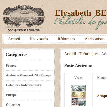
E
lysabeth
B
Philatélie de qua
www.philatelie-berck.com
Accueil
Nouveautés
Réductions
Abréviations
Catégories
Accueil
-
Thématiques
-
Arb
Poste Aérienne
France
Andorre-Monaco-ONU-Europa
Visuel
Numér
Colonies / Indépendants
Europe
Afriqu
Outremer