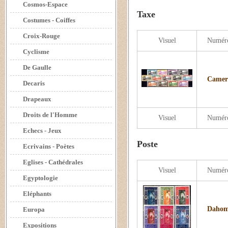
Cosmos-Espace
Taxe
Costumes - Coiffes
Croix-Rouge
Visuel
Numér
Cyclisme
De Gaulle
Camero
Decaris
Drapeaux
Droits de l'Homme
Visuel
Numér
Echecs - Jeux
Poste
Ecrivains - Poètes
Eglises - Cathédrales
Visuel
Numér
Egyptologie
Eléphants
Dahome
Europa
Expositions