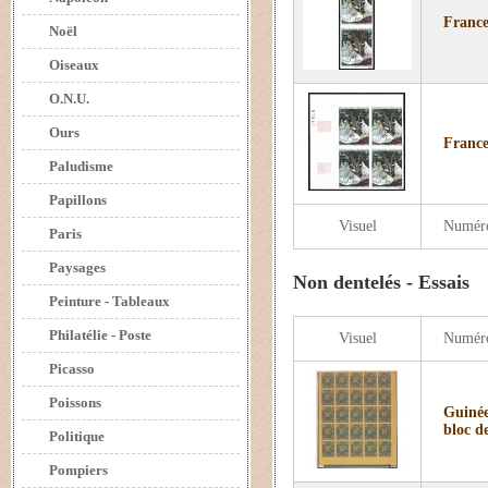
France
Noël
Oiseaux
O.N.U.
Ours
France
Paludisme
Papillons
Visuel
Numér
Paris
Paysages
Non dentelés - Essais
Peinture - Tableaux
Philatélie - Poste
Visuel
Numér
Picasso
Poissons
Guinée
bloc d
Politique
Pompiers