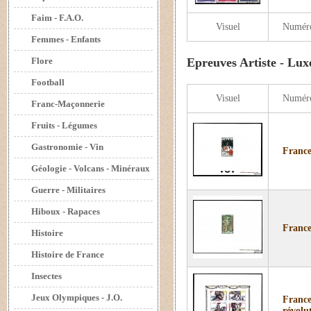
Faim - F.A.O.
Visuel
Numér
Femmes - Enfants
Flore
Epreuves Artiste - Lux
Football
Visuel
Numér
Franc-Maçonnerie
Fruits - Légumes
Gastronomie - Vin
France
Géologie - Volcans - Minéraux
Guerre - Militaires
Hiboux - Rapaces
France
Histoire
Histoire de France
Insectes
Jeux Olympiques - J.O.
France
révolu