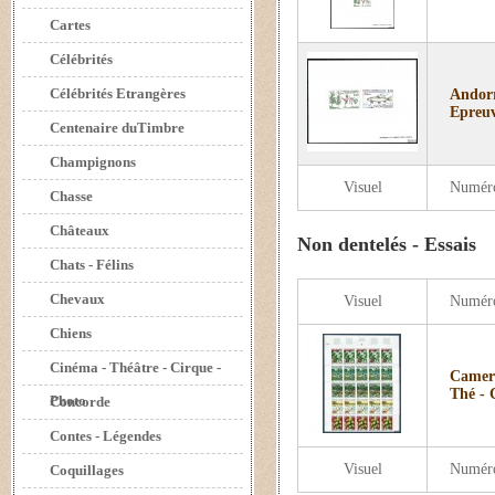
Cartes
Célébrités
Célébrités Etrangères
Andorr
Epreuv
Centenaire duTimbre
Champignons
Visuel
Numér
Chasse
Châteaux
Non dentelés - Essais
Chats - Félins
Chevaux
Visuel
Numér
Chiens
Cinéma - Théâtre - Cirque -
Camero
Thé - C
Photo
Concorde
Contes - Légendes
Visuel
Numér
Coquillages