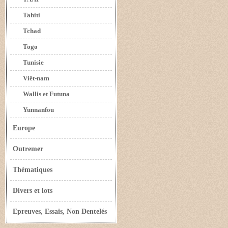
Tahiti
Tchad
Togo
Tunisie
Viêt-nam
Wallis et Futuna
Yunnanfou
Europe
Outremer
Thématiques
Divers et lots
Epreuves, Essais, Non Dentelés