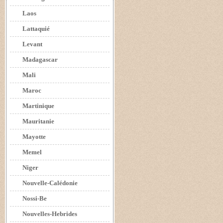
Laos
Lattaquié
Levant
Madagascar
Mali
Maroc
Martinique
Mauritanie
Mayotte
Memel
Niger
Nouvelle-Calédonie
Nossi-Be
Nouvelles-Hebrides