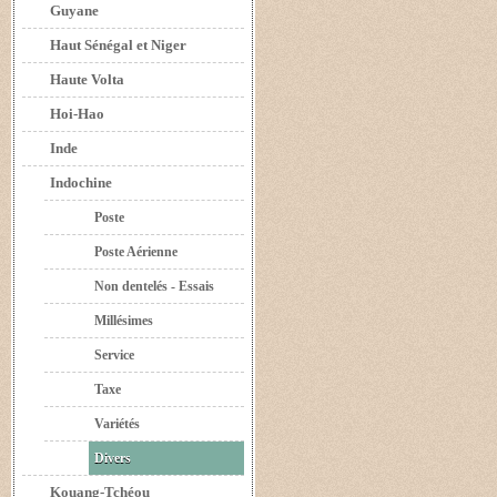
Guyane
Haut Sénégal et Niger
Haute Volta
Hoi-Hao
Inde
Indochine
Poste
Poste Aérienne
Non dentelés - Essais
Millésimes
Service
Taxe
Variétés
Divers
Kouang-Tchéou