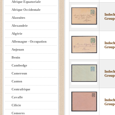
Afrique Equatoriale
Afrique Occidentale
Indoch
Alaouites
Group
Alexandrie
Algérie
Allemagne - Occupation
Indoch
Group
Anjouan
Benin
Cambodge
Indoch
Cameroun
Group
Canton
Centrafrique
Cavalle
Indochi
Group
Cilicie
Comores