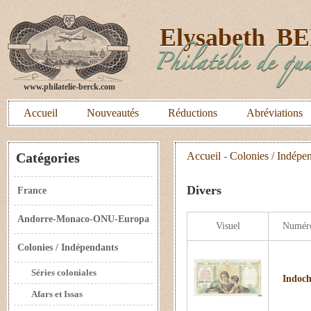
E
lysabeth
B
Philatélie de qua
www.philatelie-berck.com
Accueil
Nouveautés
Réductions
Abréviations
Catégories
Accueil
-
Colonies / Indépe
Divers
France
Andorre-Monaco-ONU-Europa
Visuel
Numér
Colonies / Indépendants
Séries coloniales
Indochi
Afars et Issas