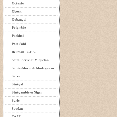
Océanie
Obock
Oubangui
Polynésie
Packhoi
Port-Said
Réunion - C.F.A.
Saint-Pierre-et-Miquelon
Sainte-Marie de Madagascar
Sarre
Sénégal
Sénégambie et Niger
Syrie
Soudan
TAAF