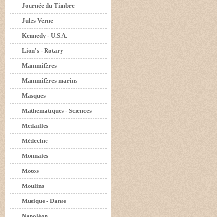
Journée du Timbre
Jules Verne
Kennedy - U.S.A.
Lion's - Rotary
Mammifères
Mammifères marins
Masques
Mathématiques - Sciences
Médailles
Médecine
Monnaies
Motos
Moulins
Musique - Danse
Napoléon