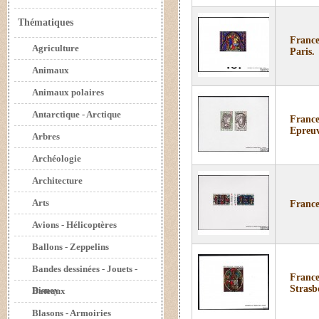
Thématiques
France
Agriculture
Paris.
Animaux
Animaux polaires
Antarctique - Arctique
France
Epreuv
Arbres
Archéologie
Architecture
Arts
France
Avions - Hélicoptères
Ballons - Zeppelins
Bandes dessinées - Jouets -
France
Strasb
Disney
Bateaux
Blasons - Armoiries