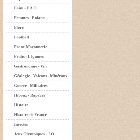
Faim - F.A.O.
Femmes - Enfants
Flore
Football
Franc-Maçonnerie
Fruits - Légumes
Gastronomie - Vin
Géologie - Volcans - Minéraux
Guerre - Militaires
Hiboux - Rapaces
Histoire
Histoire de France
Insectes
Jeux Olympiques - J.O.