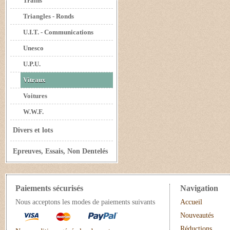
Trains
Triangles - Ronds
U.I.T. - Communications
Unesco
U.P.U.
Vitraux
Voitures
W.W.F.
Divers et lots
Epreuves, Essais, Non Dentelés
Paiements sécurisés
Navigation
Nous acceptons les modes de paiements suivants
Accueil
Nouveautés
Réductions