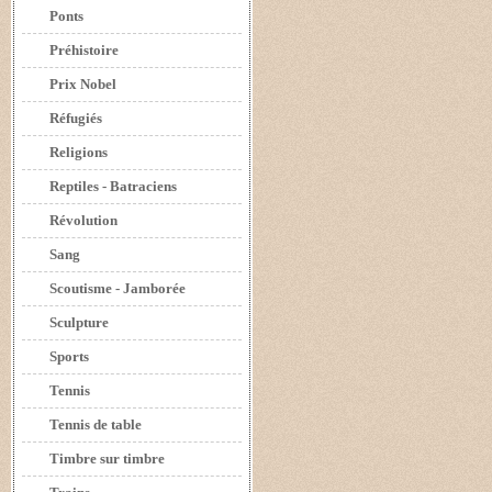
Ponts
Préhistoire
Prix Nobel
Réfugiés
Religions
Reptiles - Batraciens
Révolution
Sang
Scoutisme - Jamborée
Sculpture
Sports
Tennis
Tennis de table
Timbre sur timbre