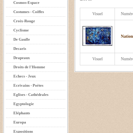
Cosmos-Espace
Costumes - Coiffes
Visuel
Numér
Croix-Rouge
Cyclisme
Nation
De Gaulle
Decaris
Drapeaux
Visuel
Numér
Droits de l'Homme
Echecs - Jeux
Ecrivains - Poètes
Eglises - Cathédrales
Egyptologie
Eléphants
Europa
Expositions