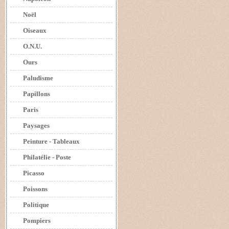
Noël
Oiseaux
O.N.U.
Ours
Paludisme
Papillons
Paris
Paysages
Peinture - Tableaux
Philatélie - Poste
Picasso
Poissons
Politique
Pompiers