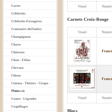
Cartes
Visuel
Numér
Célébrités
Carnets Croix-Rouge
Célébrités Etrangères
Centenaire duTimbre
Visuel
Numér
Champignons
Chasse
France
Châteaux
Chats - Félins
Chevaux
Chiens
France
Cinéma - Théâtre - Cirque -
Photo
Concorde
Visuel
Numér
Contes - Légendes
Coquillages
Blocs