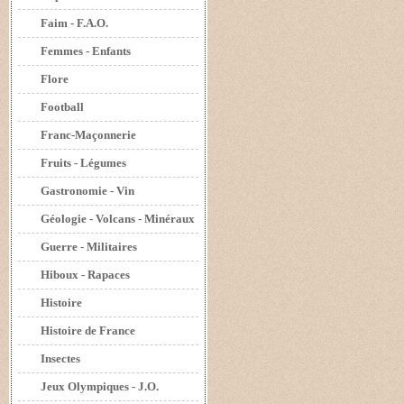
Faim - F.A.O.
Femmes - Enfants
Flore
Football
Franc-Maçonnerie
Fruits - Légumes
Gastronomie - Vin
Géologie - Volcans - Minéraux
Guerre - Militaires
Hiboux - Rapaces
Histoire
Histoire de France
Insectes
Jeux Olympiques - J.O.