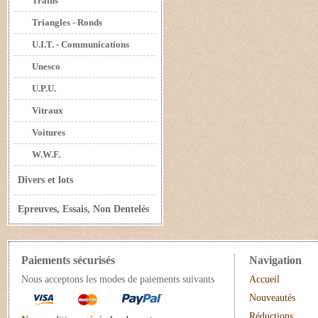
Trains
Triangles - Ronds
U.I.T. - Communications
Unesco
U.P.U.
Vitraux
Voitures
W.W.F.
Divers et lots
Epreuves, Essais, Non Dentelés
Paiements sécurisés
Navigation
Nous acceptons les modes de paiements suivants
Accueil
Nouveautés
Réductions