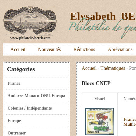
E
lysabeth
B
Philatélie de qua
www.philatelie-berck.com
Accueil
Nouveautés
Réductions
Abréviations
Catégories
Accueil
-
Thématiques
-
Pom
Blocs CNEP
France
Andorre-Monaco-ONU-Europa
Visuel
Numér
Colonies / Indépendants
France
Europe
Mulhou
Outremer