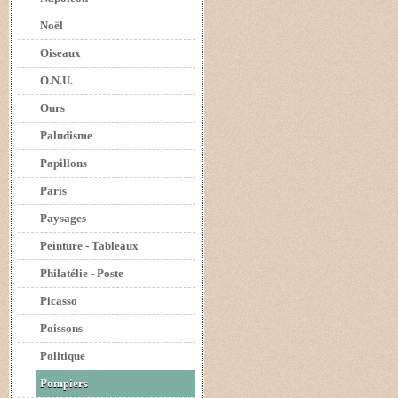
Noël
Oiseaux
O.N.U.
Ours
Paludisme
Papillons
Paris
Paysages
Peinture - Tableaux
Philatélie - Poste
Picasso
Poissons
Politique
Pompiers