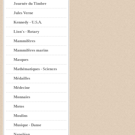
Journée du Timbre
Jules Verne
Kennedy - U.S.A.
Lion's - Rotary
Mammifères
Mammifères marins
Masques
Mathématiques - Sciences
Médailles
Médecine
Monnaies
Motos
Moulins
Musique - Danse
Napoléon