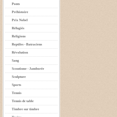
Ponts
Préhistoire
Prix Nobel
Réfugiés
Religions
Reptiles - Batraciens
Révolution
Sang
Scoutisme - Jamborée
Sculpture
Sports
Tennis
Tennis de table
Timbre sur timbre