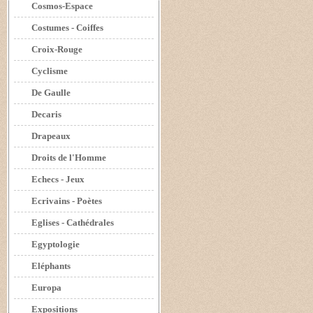
Cosmos-Espace
Costumes - Coiffes
Croix-Rouge
Cyclisme
De Gaulle
Decaris
Drapeaux
Droits de l'Homme
Echecs - Jeux
Ecrivains - Poètes
Eglises - Cathédrales
Egyptologie
Eléphants
Europa
Expositions