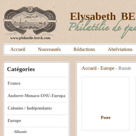
E
lysabeth
B
Philatélie de qua
www.philatelie-berck.com
Accueil
Nouveautés
Réductions
Abréviations
Catégories
Accueil
-
Europe
-
Russie
France
Andorre-Monaco-ONU-Europa
Colonies / Indépendants
Poste
Europe
Albanie