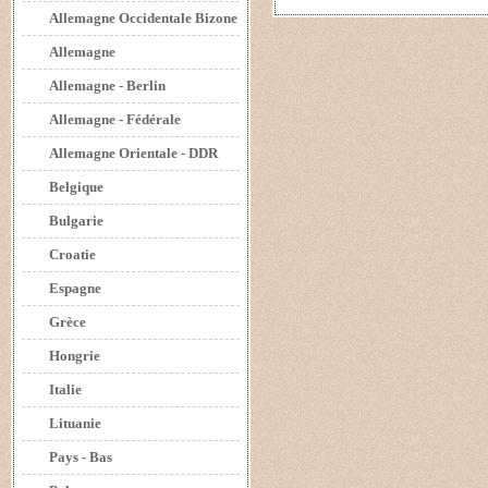
Allemagne Occidentale Bizone
Allemagne
Allemagne - Berlin
Allemagne - Fédérale
Allemagne Orientale - DDR
Belgique
Bulgarie
Croatie
Espagne
Grèce
Hongrie
Italie
Lituanie
Pays - Bas