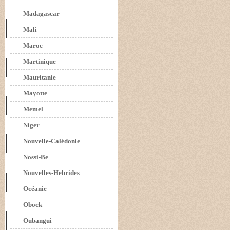
Madagascar
Mali
Maroc
Martinique
Mauritanie
Mayotte
Memel
Niger
Nouvelle-Calédonie
Nossi-Be
Nouvelles-Hebrides
Océanie
Obock
Oubangui