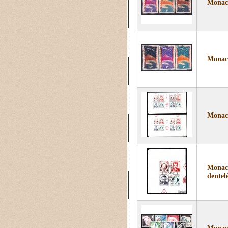
Monaco
Monaco
Monaco
Monaco
dentel