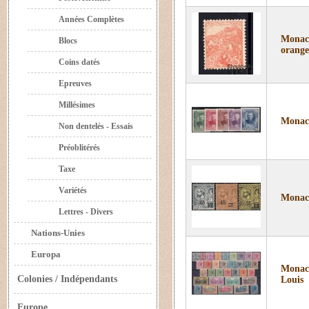
Années Complètes
Monaco
Blocs
orange
Coins datés
Epreuves
Millésimes
Monaco
Non dentelés - Essais
Préoblitérés
Taxe
Variétés
Monaco
Lettres - Divers
Nations-Unies
Europa
Monaco
Colonies / Indépendants
Louis
Europe