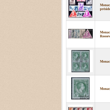
Monaco
présid
Monaco
Roosev
Monaco
Monaco