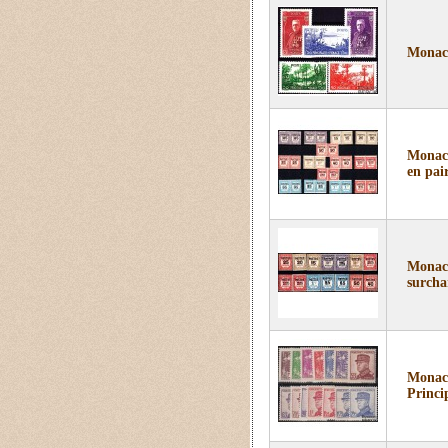
Monaco
Monaco
en pai
Monaco
surcha
Monaco
Princi