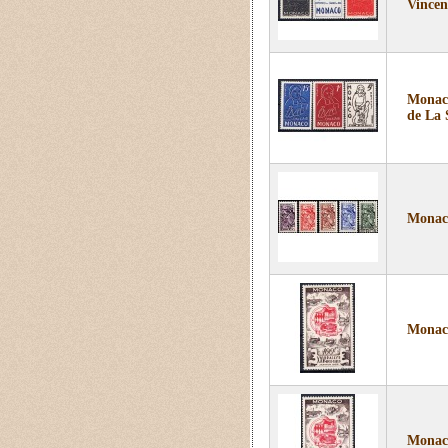
Vincen
Monaco
de La 
Monaco
Monaco
Monaco