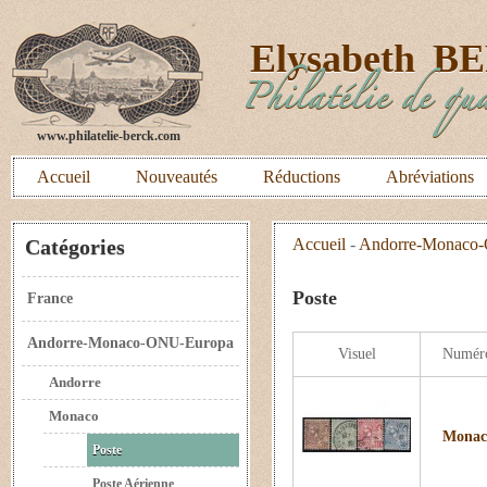
E
lysabeth
B
Philatélie de qua
www.philatelie-berck.com
Accueil
Nouveautés
Réductions
Abréviations
Catégories
Accueil
-
Andorre-Monaco
Poste
France
Andorre-Monaco-ONU-Europa
Visuel
Numér
Andorre
Monaco
Monaco
Poste
Poste Aérienne