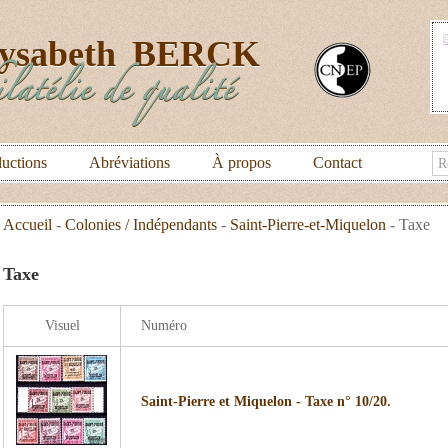
lysabeth
BERCK
latélie de qualité
uctions
Abréviations
À propos
Contact
Accueil
-
Colonies / Indépendants
-
Saint-Pierre-et-Miquelon
-
Taxe
Taxe
Visuel
Numéro
Saint-Pierre et Miquelon - Taxe n° 10/20.