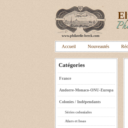
E
Phi
www.philatelie-berck.com
Accueil
Nouveautés
Réd
Catégories
France
Andorre-Monaco-ONU-Europa
Colonies / Indépendants
Séries coloniales
Afars et Issas