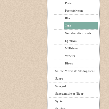
Poste
Poste Aérienne
Bloc
Taxe
Non dentelés - Essais
Epreuves
Millésimes
Variétés
Divers
Sainte-Marie de Madagascar
Sarre
Sénégal
Sénégambie et Niger
Syrie
Soudan