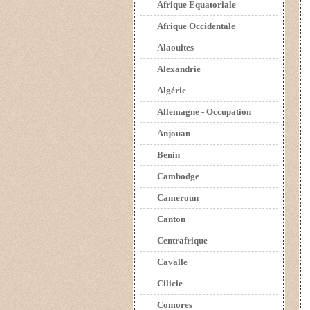
Afrique Equatoriale
Afrique Occidentale
Alaouites
Alexandrie
Algérie
Allemagne - Occupation
Anjouan
Benin
Cambodge
Cameroun
Canton
Centrafrique
Cavalle
Cilicie
Comores