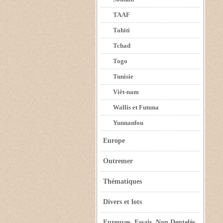
TAAF
Tahiti
Tchad
Togo
Tunisie
Viêt-nam
Wallis et Futuna
Yunnanfou
Europe
Outremer
Thématiques
Divers et lots
Epreuves, Essais, Non Dentelés