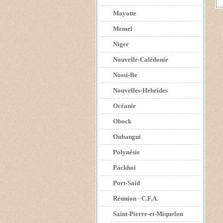
Mayotte
Memel
Niger
Nouvelle-Calédonie
Nossi-Be
Nouvelles-Hebrides
Océanie
Obock
Oubangui
Polynésie
Packhoi
Port-Said
Réunion - C.F.A.
Saint-Pierre-et-Miquelon