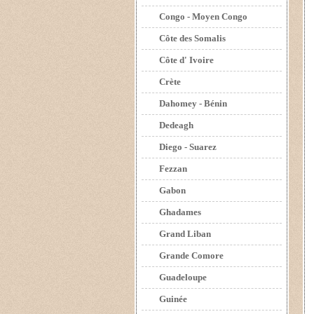
Congo - Moyen Congo
Côte des Somalis
Côte d' Ivoire
Crète
Dahomey - Bénin
Dedeagh
Diego - Suarez
Fezzan
Gabon
Ghadames
Grand Liban
Grande Comore
Guadeloupe
Guinée