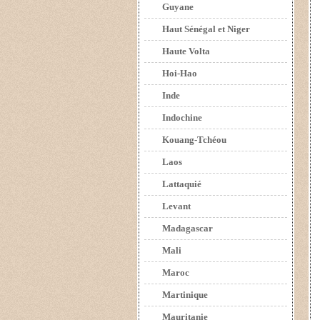
Guyane
Haut Sénégal et Niger
Haute Volta
Hoi-Hao
Inde
Indochine
Kouang-Tchéou
Laos
Lattaquié
Levant
Madagascar
Mali
Maroc
Martinique
Mauritanie