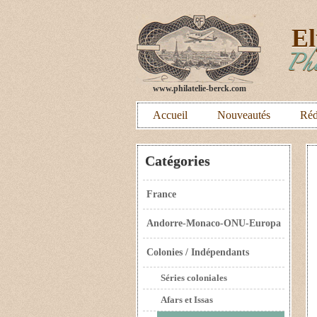
E
Phi
www.philatelie-berck.com
Accueil
Nouveautés
Réd
Catégories
France
Andorre-Monaco-ONU-Europa
Colonies / Indépendants
Séries coloniales
Afars et Issas