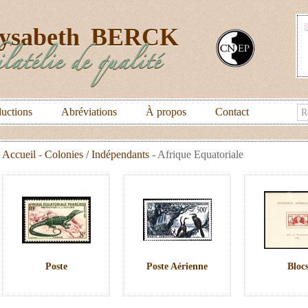
lysabeth
BERCK
latélie de qualité
uctions
Abréviations
À propos
Contact
Accueil
-
Colonies / Indépendants
-
Afrique Equatoriale
Poste
Poste Aérienne
Bloc