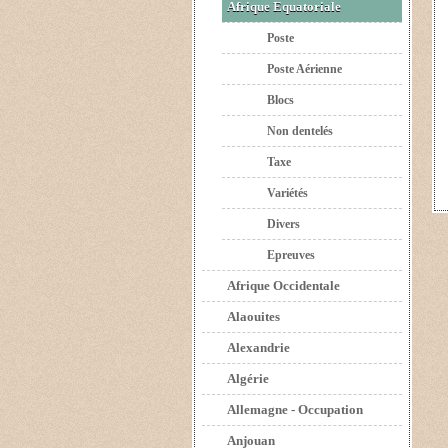
Afrique Equatoriale
Poste
Poste Aérienne
Blocs
Non dentelés
Taxe
Variétés
Divers
Epreuves
Afrique Occidentale
Alaouites
Alexandrie
Algérie
Allemagne - Occupation
Anjouan