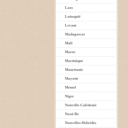
Laos
Lattaquié
Levant
Madagascar
Mali
Maroc
Martinique
Mauritanie
Mayotte
Memel
Niger
Nouvelle-Calédonie
Nossi-Be
Nouvelles-Hebrides