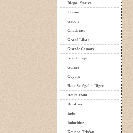
Diego - Suarez
Fezzan
Gabon
Ghadames
Grand Liban
Grande Comore
Guadeloupe
Guinée
Guyane
Haut Sénégal et Niger
Haute Volta
Hoi-Hao
Inde
Indochine
Kouang-Tchéou