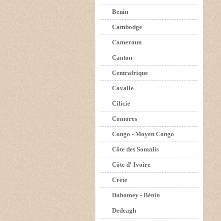
Benin
Cambodge
Cameroun
Canton
Centrafrique
Cavalle
Cilicie
Comores
Congo - Moyen Congo
Côte des Somalis
Côte d' Ivoire
Crète
Dahomey - Bénin
Dedeagh