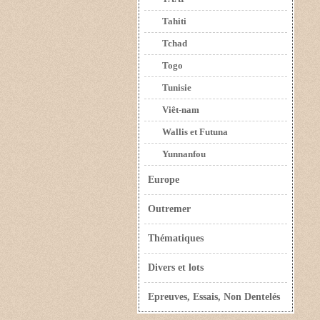
Tahiti
Tchad
Togo
Tunisie
Viêt-nam
Wallis et Futuna
Yunnanfou
Europe
Outremer
Thématiques
Divers et lots
Epreuves, Essais, Non Dentelés