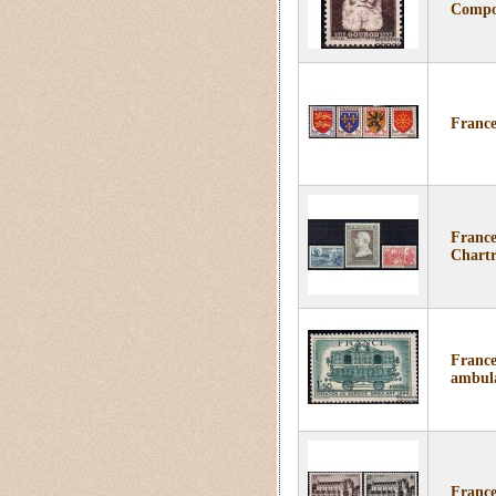
Compos
France
France
Chartr
France
ambul
France