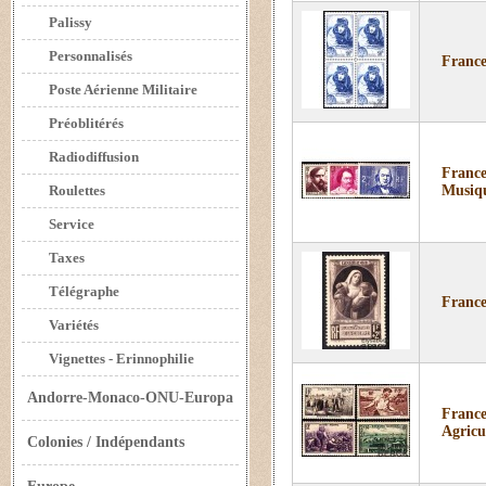
Palissy
Personnalisés
France
Poste Aérienne Militaire
Préoblitérés
Radiodiffusion
France
Roulettes
Musiqu
Service
Taxes
Télégraphe
France
Variétés
Vignettes - Erinnophilie
Andorre-Monaco-ONU-Europa
France
Agricu
Colonies / Indépendants