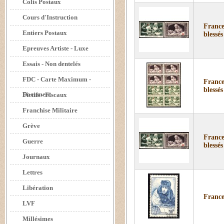
Colis Postaux
Cours d'Instruction
France
Entiers Postaux
blessés
Epreuves Artiste - Luxe
Essais - Non dentelés
FDC - Carte Maximum -
France
blessés
Document
Fictifs - Fiscaux
Franchise Militaire
Grève
France
Guerre
blessés
Journaux
Lettres
Libération
France
LVF
Millésimes