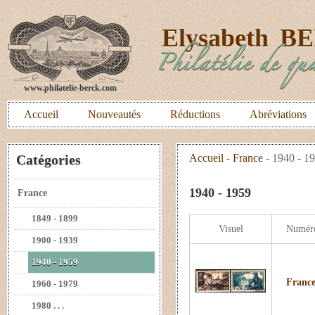
E
lysabeth
B
Philatélie de qua
www.philatelie-berck.com
Accueil
Nouveautés
Réductions
Abréviations
Catégories
Accueil
-
France
-
1940 - 1
1940 - 1959
France
1849 - 1899
Visuel
Numér
1900 - 1939
1940 - 1959
France
1960 - 1979
1980 . . .