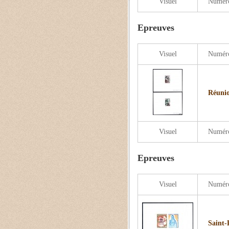
Visuel
Numér
Epreuves
Visuel
Numér
Réunio
Visuel
Numér
Epreuves
Visuel
Numér
Saint-