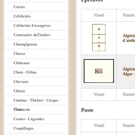
Cartes
Visuel
Numér
Célébrités
Célébrités Etrangères
Centenaire duTimbre
Algéri
d'ateli
Champignons
Chasse
Châteaux
Algéri
Chats - Félins
Alger 
Chevaux
Chiens
Visuel
Numér
Cinéma - Théâtre - Cirque -
Photo
Poste
Concorde
Contes - Légendes
Visuel
Numér
Coquillages