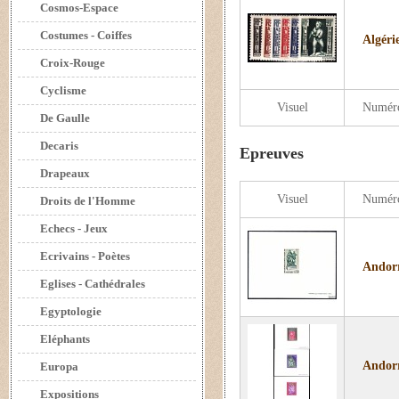
Cosmos-Espace
Costumes - Coiffes
Algérie
Croix-Rouge
Cyclisme
Visuel
Numér
De Gaulle
Decaris
Epreuves
Drapeaux
Visuel
Numér
Droits de l'Homme
Echecs - Jeux
Ecrivains - Poètes
Andorr
Eglises - Cathédrales
Egyptologie
Eléphants
Andorr
Europa
Expositions