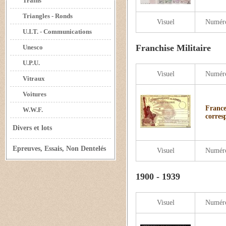
Trains
Triangles - Ronds
Visuel
Numér
U.I.T. - Communications
Franchise Militaire
Unesco
U.P.U.
Visuel
Numér
Vitraux
Voitures
France
W.W.F.
corres
Divers et lots
Epreuves, Essais, Non Dentelés
Visuel
Numér
1900 - 1939
Visuel
Numér