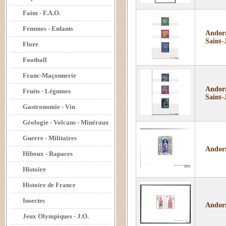
Faim - F.A.O.
Femmes - Enfants
Andorr
Saint-
Flore
Football
Franc-Maçonnerie
Andorr
Fruits - Légumes
Saint-
Gastronomie - Vin
Géologie - Volcans - Minéraux
Guerre - Militaires
Andorr
Hiboux - Rapaces
Histoire
Histoire de France
Insectes
Andorr
Jeux Olympiques - J.O.