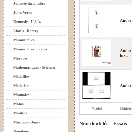
Journée du Timbre
Jules Verne
Andorr
Kennedy - U.S.A.
Lion's - Rotary
Mammifères
Mammifères marins
Andorr
luxe.
Masques
Mathématiques - Sciences
Médailles
Médecine
Andorr
Monnaies
Motos
Visuel
Numér
Moulins
Musique - Danse
Non dentelés - Essais
Napoléon