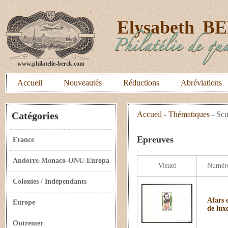
E
lysabeth
B
Philatélie de qua
www.philatelie-berck.com
Accueil
Nouveautés
Réductions
Abréviations
Catégories
Accueil
-
Thématiques
-
Scu
Epreuves
France
Andorre-Monaco-ONU-Europa
Visuel
Numér
Colonies / Indépendants
Afars 
Europe
de lux
Outremer