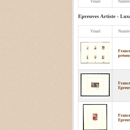
Visuel
Numér
Epreuves Artiste - Lux
Visuel
Numér
France
présen
France
Epreuv
France
Epreuv