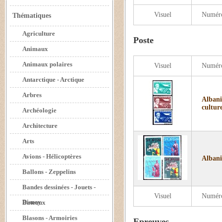
Visuel
Numér
Thématiques
Agriculture
Poste
Animaux
Animaux polaires
Visuel
Numér
Antarctique - Arctique
Arbres
Albani
culture
Archéologie
Architecture
Arts
Avions - Hélicoptères
Albani
Ballons - Zeppelins
Bandes dessinées - Jouets -
Visuel
Numér
Disney
Bateaux
Blasons - Armoiries
Epreuves