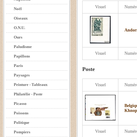
Visuel
Numér
Noël
Oiseaux
O.N.U.
Andorr
Ours
Paludisme
Visuel
Numér
Papillons
Paris
Poste
Paysages
Peinture - Tableaux
Visuel
Numér
Philatélie - Poste
Picasso
Belgiq
Khnop
Poissons
Politique
Visuel
Numér
Pompiers