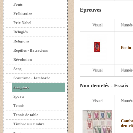
Ponts
Epreuves
Préhistoire
Prix Nobel
Visuel
Numér
Réfugiés
Religions
Benin 
Reptiles - Batraciens
Révolution
Sang
Visuel
Numér
Scoutisme - Jamborée
Non dentelés - Essais
Sculpture
Sports
Visuel
Numér
Tennis
Tennis de table
Cambod
Timbre sur timbre
dentel