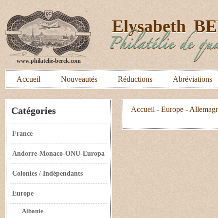
E
lysabeth
B
Philatélie de qua
www.philatelie-berck.com
Accueil
Nouveautés
Réductions
Abréviations
Catégories
Accueil
-
Europe
-
Allemagn
France
Andorre-Monaco-ONU-Europa
Colonies / Indépendants
Europe
Albanie