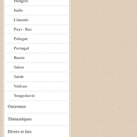
Hongrie
Italie
Lituanie
Pays - Bas
Pologne
Portugal
Russie
Suisse
Suède
Vatican
Yougoslavie
Outremer
Thématiques
Divers et lots