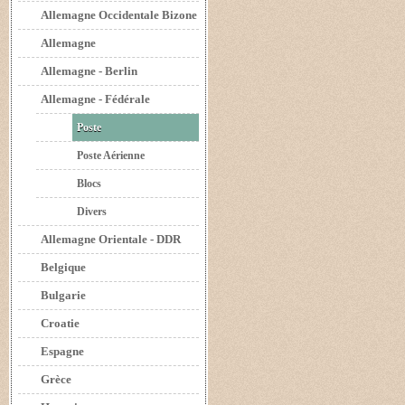
Allemagne Occidentale Bizone
Allemagne
Allemagne - Berlin
Allemagne - Fédérale
Poste
Poste Aérienne
Blocs
Divers
Allemagne Orientale - DDR
Belgique
Bulgarie
Croatie
Espagne
Grèce