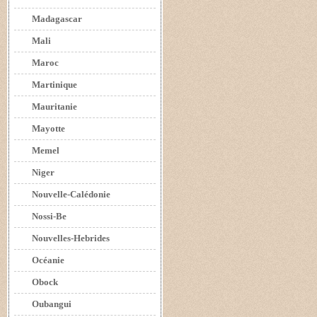
Madagascar
Mali
Maroc
Martinique
Mauritanie
Mayotte
Memel
Niger
Nouvelle-Calédonie
Nossi-Be
Nouvelles-Hebrides
Océanie
Obock
Oubangui