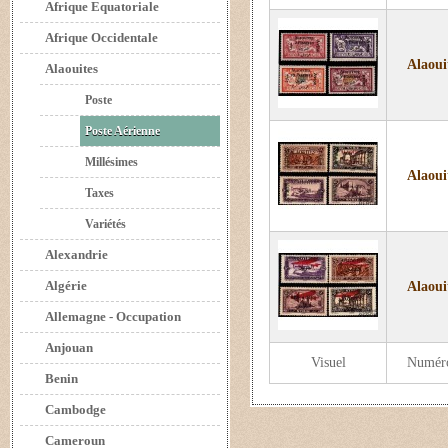
Afrique Equatoriale
Afrique Occidentale
Alaoui
Alaouites
Poste
Poste Aérienne
Millésimes
Alaoui
Taxes
Variétés
Alexandrie
Algérie
Alaoui
Allemagne - Occupation
Anjouan
Visuel
Numér
Benin
Cambodge
Cameroun