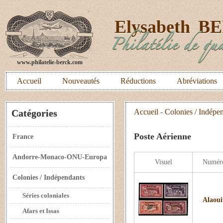
E
lysabeth
B
Philatélie de qua
www.philatelie-berck.com
Accueil
Nouveautés
Réductions
Abréviations
Catégories
Accueil
-
Colonies / Indépe
Poste Aérienne
France
Andorre-Monaco-ONU-Europa
Visuel
Numér
Colonies / Indépendants
Séries coloniales
Alaoui
Afars et Issas