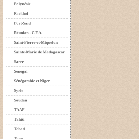
Polynésie
Packhoi
Port-Said
Réunion - C.F.A.
Saint-Pierre-et-Miquelon
Sainte-Marie de Madagascar
Sarre
Sénégal
Sénégambie et Niger
Syrie
Soudan
TAAF
Tahiti
Tchad
Togo