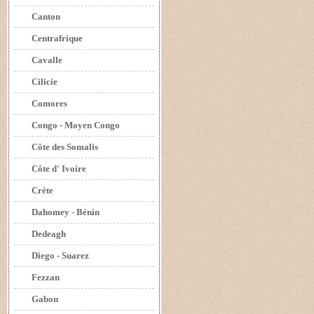
Canton
Centrafrique
Cavalle
Cilicie
Comores
Congo - Moyen Congo
Côte des Somalis
Côte d' Ivoire
Crète
Dahomey - Bénin
Dedeagh
Diego - Suarez
Fezzan
Gabon