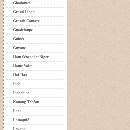
Ghadames
Grand Liban
Grande Comore
Guadeloupe
Guinée
Guyane
Haut Sénégal et Niger
Haute Volta
Hoi-Hao
Inde
Indochine
Kouang-Tchéou
Laos
Lattaquié
Levant