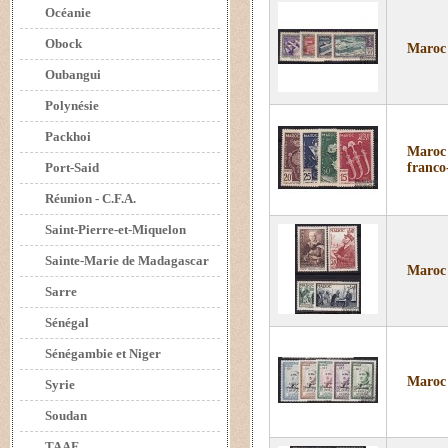
Océanie
Obock
Maroc 
Oubangui
Polynésie
Packhoi
Maroc 
Port-Said
franco
Réunion - C.F.A.
Saint-Pierre-et-Miquelon
Sainte-Marie de Madagascar
Maroc 
Sarre
Sénégal
Sénégambie et Niger
Maroc 
Syrie
Soudan
TAAF