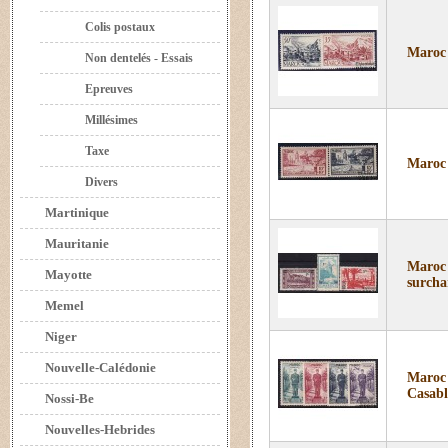
Colis postaux
Maroc 
Non dentelés - Essais
Epreuves
Millésimes
Taxe
Maroc 
Divers
Martinique
Mauritanie
Maroc 
Mayotte
surcha
Memel
Niger
Nouvelle-Calédonie
Maroc 
Casabl
Nossi-Be
Nouvelles-Hebrides