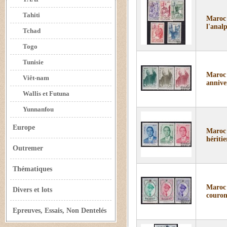
Tahiti
Maroc 
l'anal
Tchad
Togo
Tunisie
Maroc 
Viêt-nam
anniver
Wallis et Futuna
Yunnanfou
Europe
Maroc 
hériti
Outremer
Thématiques
Maroc 
Divers et lots
couro
Epreuves, Essais, Non Dentelés