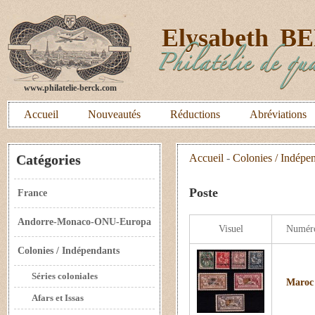
E
lysabeth
B
Philatélie de qua
www.philatelie-berck.com
Accueil
Nouveautés
Réductions
Abréviations
Catégories
Accueil
-
Colonies / Indépe
Poste
France
Andorre-Monaco-ONU-Europa
Visuel
Numér
Colonies / Indépendants
Séries coloniales
Maroc 
Afars et Issas