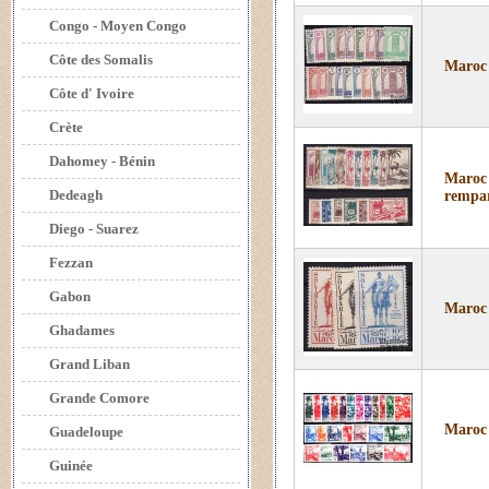
Congo - Moyen Congo
Côte des Somalis
Maroc 
Côte d' Ivoire
Crète
Dahomey - Bénin
Maroc 
Dedeagh
rempar
Diego - Suarez
Fezzan
Gabon
Maroc 
Ghadames
Grand Liban
Grande Comore
Maroc 
Guadeloupe
Guinée