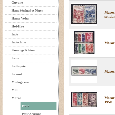
Guyane
Haut Sénégal et Niger
Maroc 
solidar
Haute Volta
Hoi-Hao
Inde
Indochine
Maroc 
Kouang-Tchéou
Laos
Lattaquié
Maroc 
Levant
Madagascar
Mali
Maroc
Maroc 
1950.
Poste
Poste Aérienne