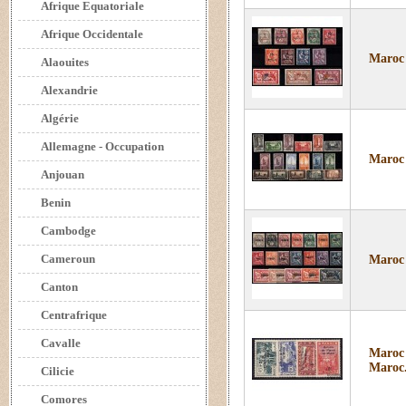
Afrique Equatoriale
Afrique Occidentale
Maroc 
Alaouites
Alexandrie
Algérie
Allemagne - Occupation
Maroc 
Anjouan
Benin
Cambodge
Cameroun
Maroc 
Canton
Centrafrique
Cavalle
Maroc 
Maroc
Cilicie
Comores