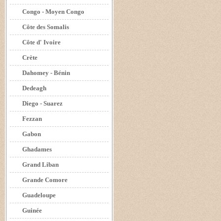
Congo - Moyen Congo
Côte des Somalis
Côte d' Ivoire
Crète
Dahomey - Bénin
Dedeagh
Diego - Suarez
Fezzan
Gabon
Ghadames
Grand Liban
Grande Comore
Guadeloupe
Guinée