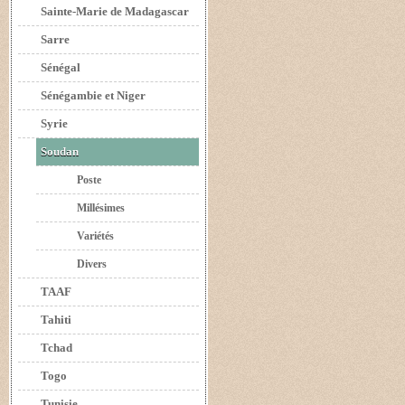
Sainte-Marie de Madagascar
Sarre
Sénégal
Sénégambie et Niger
Syrie
Soudan
Poste
Millésimes
Variétés
Divers
TAAF
Tahiti
Tchad
Togo
Tunisie