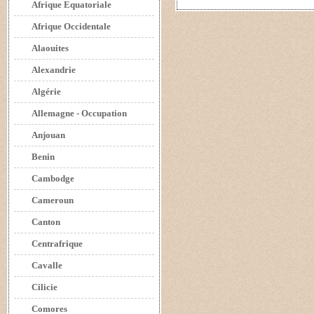
Afrique Equatoriale
Afrique Occidentale
Alaouites
Alexandrie
Algérie
Allemagne - Occupation
Anjouan
Benin
Cambodge
Cameroun
Canton
Centrafrique
Cavalle
Cilicie
Comores