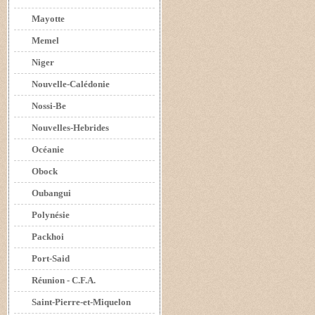
Mayotte
Memel
Niger
Nouvelle-Calédonie
Nossi-Be
Nouvelles-Hebrides
Océanie
Obock
Oubangui
Polynésie
Packhoi
Port-Said
Réunion - C.F.A.
Saint-Pierre-et-Miquelon