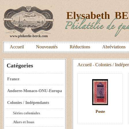
E
lysabeth
B
Philatélie de qua
www.philatelie-berck.com
Accueil
Nouveautés
Réductions
Abréviations
Catégories
Accueil
-
Colonies / Indépe
France
Andorre-Monaco-ONU-Europa
Colonies / Indépendants
Poste
Séries coloniales
Afars et Issas