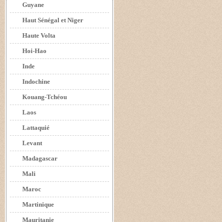
Guyane
Haut Sénégal et Niger
Haute Volta
Hoi-Hao
Inde
Indochine
Kouang-Tchéou
Laos
Lattaquié
Levant
Madagascar
Mali
Maroc
Martinique
Mauritanie