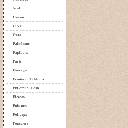
Noël
Oiseaux
O.N.U.
Ours
Paludisme
Papillons
Paris
Paysages
Peinture - Tableaux
Philatélie - Poste
Picasso
Poissons
Politique
Pompiers