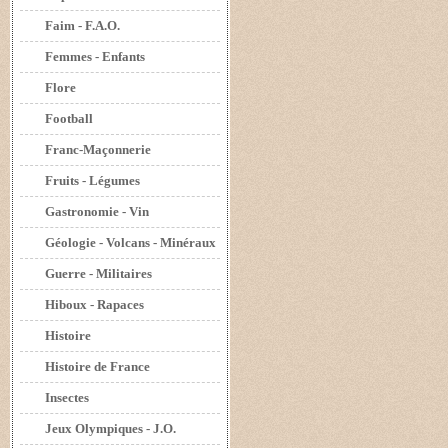
Faim - F.A.O.
Femmes - Enfants
Flore
Football
Franc-Maçonnerie
Fruits - Légumes
Gastronomie - Vin
Géologie - Volcans - Minéraux
Guerre - Militaires
Hiboux - Rapaces
Histoire
Histoire de France
Insectes
Jeux Olympiques - J.O.