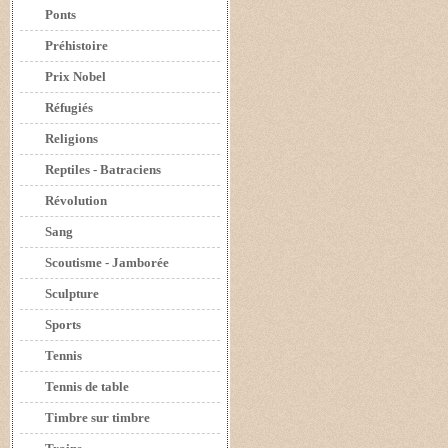
Ponts
Préhistoire
Prix Nobel
Réfugiés
Religions
Reptiles - Batraciens
Révolution
Sang
Scoutisme - Jamborée
Sculpture
Sports
Tennis
Tennis de table
Timbre sur timbre