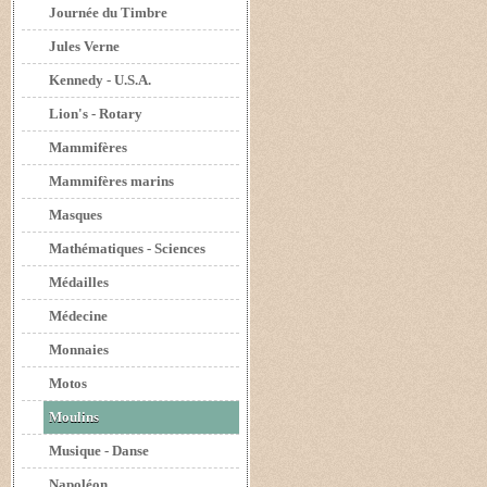
Journée du Timbre
Jules Verne
Kennedy - U.S.A.
Lion's - Rotary
Mammifères
Mammifères marins
Masques
Mathématiques - Sciences
Médailles
Médecine
Monnaies
Motos
Moulins
Musique - Danse
Napoléon