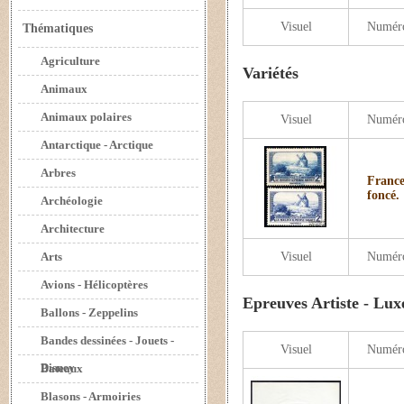
Visuel
Numér
Thématiques
Agriculture
Variétés
Animaux
Animaux polaires
Visuel
Numér
Antarctique - Arctique
Arbres
France
foncé.
Archéologie
Architecture
Arts
Visuel
Numér
Avions - Hélicoptères
Epreuves Artiste - Lux
Ballons - Zeppelins
Bandes dessinées - Jouets -
Visuel
Numér
Disney
Bateaux
Blasons - Armoiries