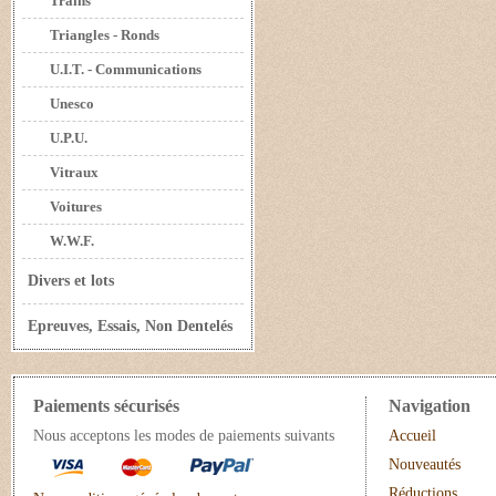
Trains
Triangles - Ronds
U.I.T. - Communications
Unesco
U.P.U.
Vitraux
Voitures
W.W.F.
Divers et lots
Epreuves, Essais, Non Dentelés
Paiements sécurisés
Navigation
Nous acceptons les modes de paiements suivants
Accueil
Nouveautés
Réductions