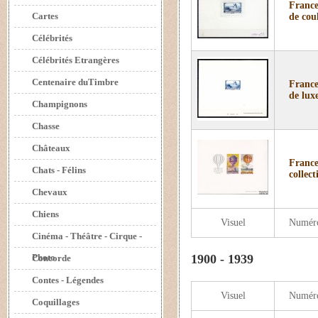
France
Cartes
de cou
Célébrités
Célébrités Etrangères
Centenaire duTimbre
France
de lux
Champignons
Chasse
Châteaux
France
Chats - Félins
collect
Chevaux
Chiens
Visuel
Numér
Cinéma - Théâtre - Cirque -
Photo
1900 - 1939
Concorde
Contes - Légendes
Visuel
Numér
Coquillages