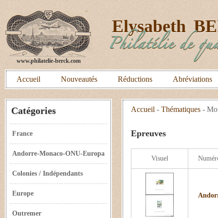
E
lysabeth
B
Philatélie de qua
www.philatelie-berck.com
Accueil
Nouveautés
Réductions
Abréviations
Catégories
Accueil
-
Thématiques
-
Mou
Epreuves
France
Andorre-Monaco-ONU-Europa
Visuel
Numér
Colonies / Indépendants
Europe
Andorr
Outremer