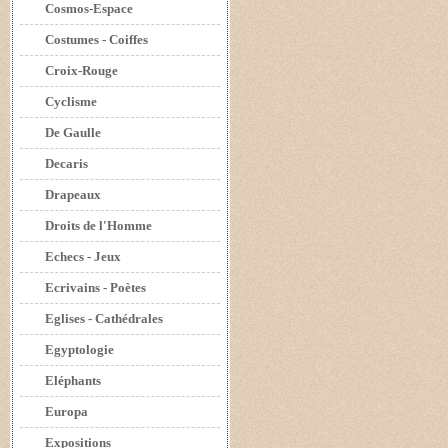
Cosmos-Espace
Costumes - Coiffes
Croix-Rouge
Cyclisme
De Gaulle
Decaris
Drapeaux
Droits de l'Homme
Echecs - Jeux
Ecrivains - Poètes
Eglises - Cathédrales
Egyptologie
Eléphants
Europa
Expositions