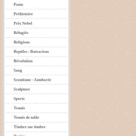
Ponts
Préhistoire
Prix Nobel
Réfugiés
Religions
Reptiles - Batraciens
Révolution
Sang
Scoutisme - Jamborée
Sculpture
Sports
Tennis
Tennis de table
Timbre sur timbre