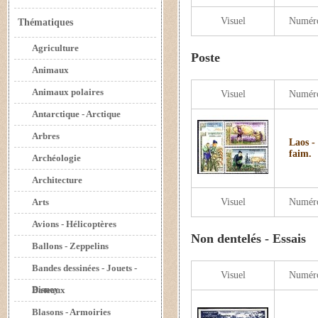
Visuel
Numér
Thématiques
Agriculture
Poste
Animaux
Animaux polaires
Visuel
Numér
Antarctique - Arctique
Arbres
Laos -
faim.
Archéologie
Architecture
Arts
Visuel
Numér
Avions - Hélicoptères
Non dentelés - Essais
Ballons - Zeppelins
Bandes dessinées - Jouets -
Visuel
Numér
Disney
Bateaux
Blasons - Armoiries