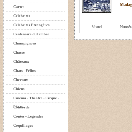
Madaga
Cartes
Célébrités
Célébrités Etrangères
Visuel
Numér
Centenaire duTimbre
Champignons
Chasse
Châteaux
Chats - Félins
Chevaux
Chiens
Cinéma - Théâtre - Cirque -
Photo
Concorde
Contes - Légendes
Coquillages