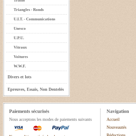
Trains
Triangles - Ronds
U.I.T. - Communications
Unesco
U.P.U.
Vitraux
Voitures
W.W.F.
Divers et lots
Epreuves, Essais, Non Dentelés
Paiements sécurisés
Navigation
Nous acceptons les modes de paiements suivants
Accueil
Nouveautés
Réductions