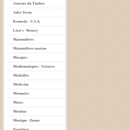
Journée du Timbre
Jules Verne
Kennedy - U.S.A.
Lion's - Rotary
Mammifères
Mammifères marins
Masques
Mathématiques - Sciences
Médailles
Médecine
Monnaies
Motos
Moulins
Musique - Danse
Napoléon