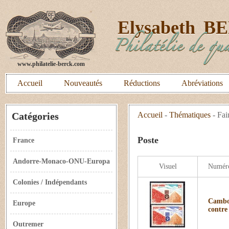
E
lysabeth
B
Philatélie de qua
www.philatelie-berck.com
Accueil
Nouveautés
Réductions
Abréviations
Catégories
Accueil
-
Thématiques
-
Fai
Poste
France
Andorre-Monaco-ONU-Europa
Visuel
Numér
Colonies / Indépendants
Cambo
Europe
contre
Outremer