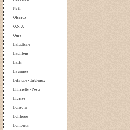
Noël
Oiseaux
O.N.U.
Ours
Paludisme
Papillons
Paris
Paysages
Peinture - Tableaux
Philatélie - Poste
Picasso
Poissons
Politique
Pompiers