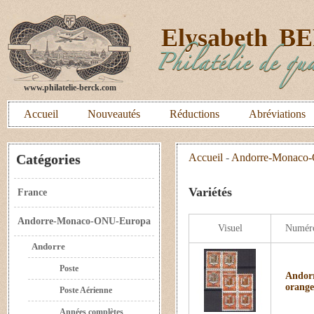
E
lysabeth
B
Philatélie de qua
www.philatelie-berck.com
Accueil
Nouveautés
Réductions
Abréviations
Catégories
Accueil
-
Andorre-Monaco
Variétés
France
Andorre-Monaco-ONU-Europa
Visuel
Numér
Andorre
Poste
Andorr
orange
Poste Aérienne
Années complètes