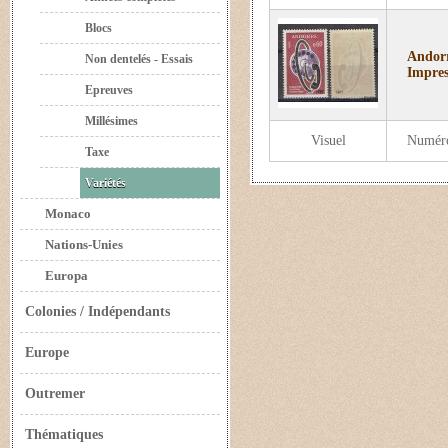
Blocs
Andorr
Non dentelés - Essais
Impres
Epreuves
Millésimes
Visuel
Numér
Taxe
Variétés
Monaco
Nations-Unies
Europa
Colonies / Indépendants
Europe
Outremer
Thématiques