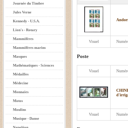
Journée du Timbre
Jules Verne
Andorr
Kennedy - U.S.A.
Lion's - Rotary
Mammifères
Visuel
Numér
Mammifères marins
Poste
Masques
Mathématiques - Sciences
Visuel
Numér
Médailles
Médecine
CHINE 
Monnaies
d'irri
Motos
Moulins
Visuel
Numér
Musique - Danse
Napoléon