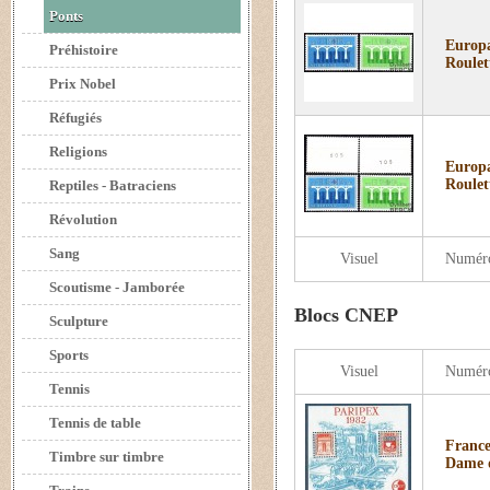
Ponts
Europa
Préhistoire
Roulet
Prix Nobel
Réfugiés
Religions
Europa
Roulet
Reptiles - Batraciens
Révolution
Sang
Visuel
Numér
Scoutisme - Jamborée
Blocs CNEP
Sculpture
Sports
Visuel
Numér
Tennis
Tennis de table
France
Timbre sur timbre
Dame d