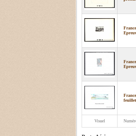
France
Epreuv
France
Epreuv
France
feuill
Visuel
Numér