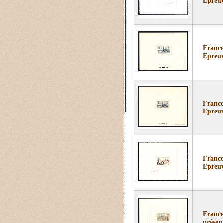
Epreuv
France
Epreuv
France
Epreuv
France
Epreuve
France
présen