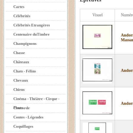
Cartes
Visuel
Numér
Célébrités
Célébrités Etrangères
Centenaire duTimbre
Andorr
Massa
Champignons
Chasse
Châteaux
Andorr
Chats - Félins
Chevaux
Chiens
Cinéma - Théâtre - Cirque -
Andorr
Photo
Concorde
Contes - Légendes
Coquillages