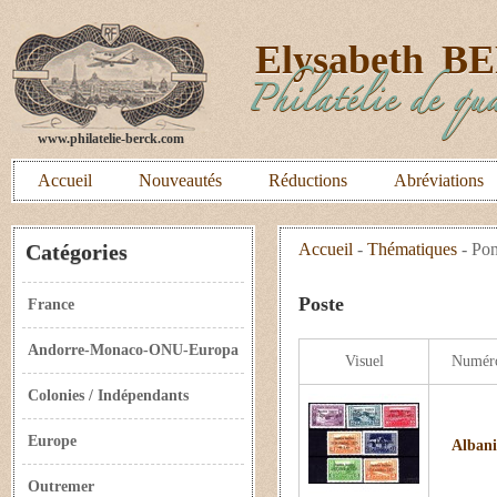
E
lysabeth
B
Philatélie de qua
www.philatelie-berck.com
Accueil
Nouveautés
Réductions
Abréviations
Catégories
Accueil
-
Thématiques
-
Pon
Poste
France
Andorre-Monaco-ONU-Europa
Visuel
Numér
Colonies / Indépendants
Europe
Albani
Outremer