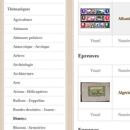
Thématiques
Albani
Agriculture
Animaux
Animaux polaires
Visuel
Numér
Antarctique - Arctique
Epreuves
Arbres
Archéologie
Visuel
Numér
Architecture
Arts
Avions - Hélicoptères
Algéri
Ballons - Zeppelins
Bandes dessinées - Jouets -
Visuel
Numér
Disney
Bateaux
Blasons - Armoiries
Epreuves