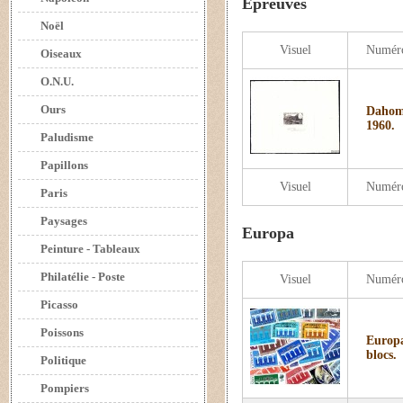
Epreuves
Noël
Visuel
Numér
Oiseaux
O.N.U.
Ours
Dahome
1960.
Paludisme
Papillons
Visuel
Numér
Paris
Paysages
Europa
Peinture - Tableaux
Philatélie - Poste
Visuel
Numér
Picasso
Poissons
Europa
blocs.
Politique
Pompiers