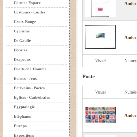
Cosmos-Espace
Andorr
Costumes - Coiffes
Croix-Rouge
Cyclisme
Andorr
De Gaulle
Decaris
Drapeaux
Visuel
Numér
Droits de l'Homme
Poste
Echecs - Jeux
Ecrivains - Poètes
Visuel
Numér
Eglises - Cathédrales
Egyptologie
Andorr
Eléphants
Europa
Expositions