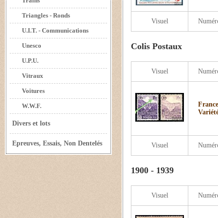
Trains
Triangles - Ronds
Visuel
Numér
U.I.T. - Communications
Colis Postaux
Unesco
U.P.U.
Visuel
Numér
Vitraux
Voitures
France
W.W.F.
Variét
Divers et lots
Epreuves, Essais, Non Dentelés
Visuel
Numér
1900 - 1939
Visuel
Numér