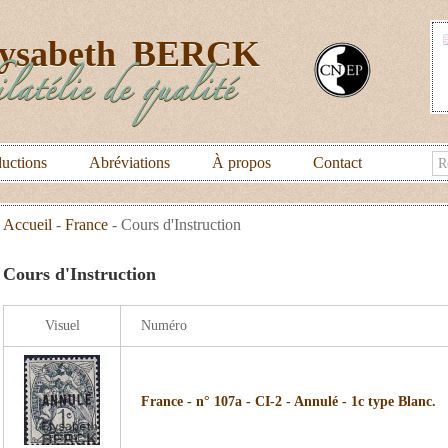
lysabeth
BERCK
latélie de qualité
uctions
Abréviations
À propos
Contact
Accueil
-
France
-
Cours d'Instruction
Cours d'Instruction
Visuel
Numéro
France - n° 107a - CI-2 - Annulé - 1c type Blanc.