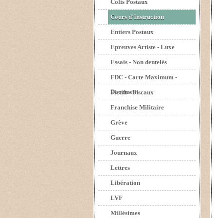
Colis Postaux
Cours d'Instruction
Entiers Postaux
Epreuves Artiste - Luxe
Essais - Non dentelés
FDC - Carte Maximum -
Document
Fictifs - Fiscaux
Franchise Militaire
Grève
Guerre
Journaux
Lettres
Libération
LVF
Millésimes