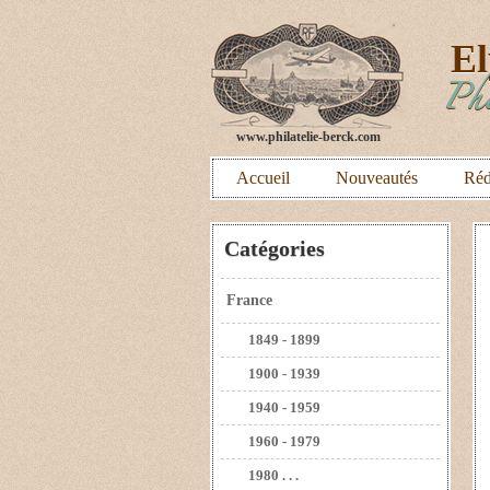
E
Phi
www.philatelie-berck.com
Accueil
Nouveautés
Réd
Catégories
France
1849 - 1899
1900 - 1939
1940 - 1959
1960 - 1979
1980 . . .