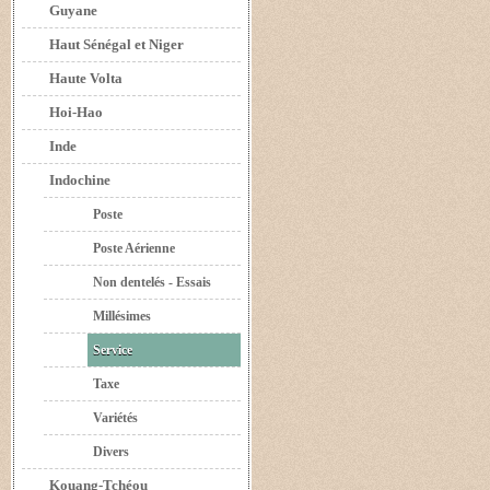
Guyane
Haut Sénégal et Niger
Haute Volta
Hoi-Hao
Inde
Indochine
Poste
Poste Aérienne
Non dentelés - Essais
Millésimes
Service
Taxe
Variétés
Divers
Kouang-Tchéou