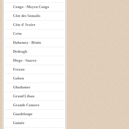
Congo - Moyen Congo
Côte des Somalis
Côte d' Ivoire
Crète
Dahomey - Bénin
Dedeagh
Diego - Suarez
Fezzan
Gabon
Ghadames
Grand Liban
Grande Comore
Guadeloupe
Guinée