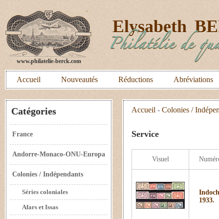
E
lysabeth
B
Philatélie de qua
www.philatelie-berck.com
Accueil
Nouveautés
Réductions
Abréviations
Catégories
Accueil
-
Colonies / Indépe
Service
France
Andorre-Monaco-ONU-Europa
Visuel
Numér
Colonies / Indépendants
Séries coloniales
Indoch
1933.
Afars et Issas