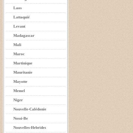
Laos
Lattaquié
Levant
Madagascar
Mali
Maroc
Martinique
Mauritanie
Mayotte
Memel
Niger
Nouvelle-Calédonie
Nossi-Be
Nouvelles-Hebrides