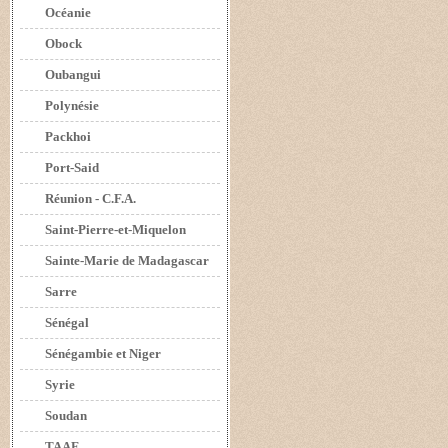
Océanie
Obock
Oubangui
Polynésie
Packhoi
Port-Said
Réunion - C.F.A.
Saint-Pierre-et-Miquelon
Sainte-Marie de Madagascar
Sarre
Sénégal
Sénégambie et Niger
Syrie
Soudan
TAAF