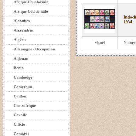
Afrique Equatoriale
Afrique Occidentale
Indoch
Alaouites
1934.
Alexandrie
Algérie
Visuel
Numér
Allemagne - Occupation
Anjouan
Benin
Cambodge
Cameroun
Canton
Centrafrique
Cavalle
Cilicie
Comores