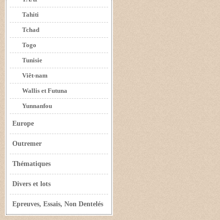
Tahiti
Tchad
Togo
Tunisie
Viêt-nam
Wallis et Futuna
Yunnanfou
Europe
Outremer
Thématiques
Divers et lots
Epreuves, Essais, Non Dentelés