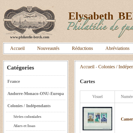
E
lysabeth
B
Philatélie de qua
www.philatelie-berck.com
Accueil
Nouveautés
Réductions
Abréviations
Catégories
Accueil
-
Colonies / Indépe
Cartes
France
Andorre-Monaco-ONU-Europa
Visuel
Numér
Colonies / Indépendants
Séries coloniales
Camero
Afars et Issas