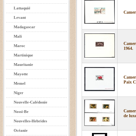
Lattaquié
Camero
Levant
Madagascar
Mali
Camero
Maroc
1964.
Martinique
Mauritanie
Mayotte
Camero
Paix C
Memel
Niger
Nouvelle-Calédonie
Camero
Nossi-Be
de lux
Nouvelles-Hebrides
Océanie