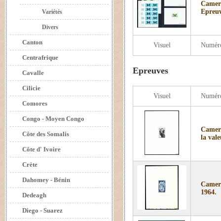
Camero
Epreuv
Variétés
Divers
Canton
Visuel
Numér
Centrafrique
Epreuves
Cavalle
Cilicie
Visuel
Numér
Comores
Congo - Moyen Congo
Camero
Côte des Somalis
la vale
Côte d' Ivoire
Crète
Dahomey - Bénin
Camero
1964.
Dedeagh
Diego - Suarez