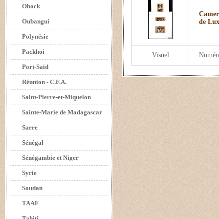
Obock
Camero
Oubangui
de Lu
Polynésie
Packhoi
Visuel
Numér
Port-Said
Réunion - C.F.A.
Saint-Pierre-et-Miquelon
Sainte-Marie de Madagascar
Sarre
Sénégal
Sénégambie et Niger
Syrie
Soudan
TAAF
Tahiti