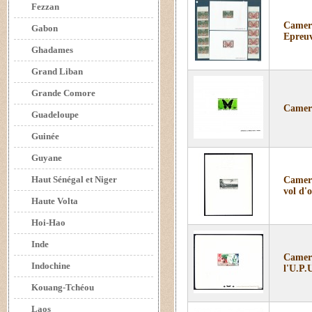
Fezzan
Camero
Gabon
Epreuv
Ghadames
Grand Liban
Grande Comore
Camero
Guadeloupe
Guinée
Guyane
Haut Sénégal et Niger
Camero
vol d'o
Haute Volta
Hoi-Hao
Inde
Camero
Indochine
l'U.P.
Kouang-Tchéou
Laos