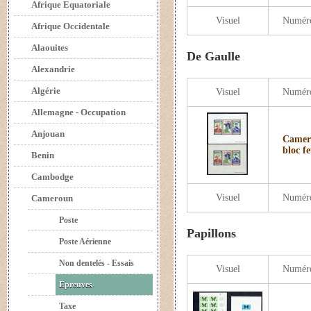
Afrique Equatoriale
Visuel
Numér
Afrique Occidentale
Alaouites
De Gaulle
Alexandrie
Algérie
Visuel
Numér
Allemagne - Occupation
Anjouan
Camero
bloc f
Benin
Cambodge
Visuel
Numér
Cameroun
Poste
Papillons
Poste Aérienne
Non dentelés - Essais
Visuel
Numér
Epreuves
Taxe