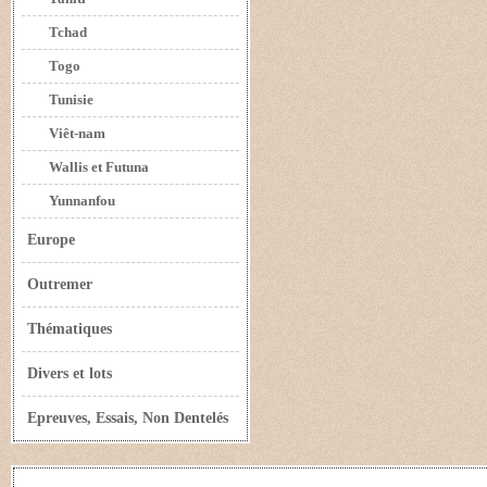
Tchad
Togo
Tunisie
Viêt-nam
Wallis et Futuna
Yunnanfou
Europe
Outremer
Thématiques
Divers et lots
Epreuves, Essais, Non Dentelés