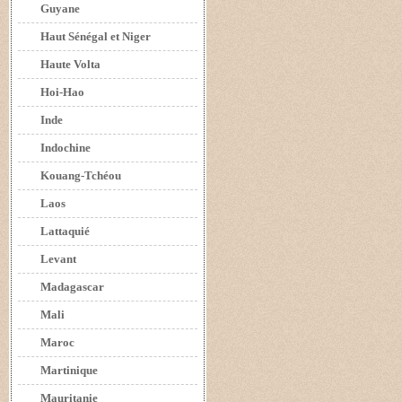
Guyane
Haut Sénégal et Niger
Haute Volta
Hoi-Hao
Inde
Indochine
Kouang-Tchéou
Laos
Lattaquié
Levant
Madagascar
Mali
Maroc
Martinique
Mauritanie