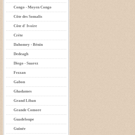
Congo - Moyen Congo
Côte des Somalis
Côte d' Ivoire
Crète
Dahomey - Bénin
Dedeagh
Diego - Suarez
Fezzan
Gabon
Ghadames
Grand Liban
Grande Comore
Guadeloupe
Guinée