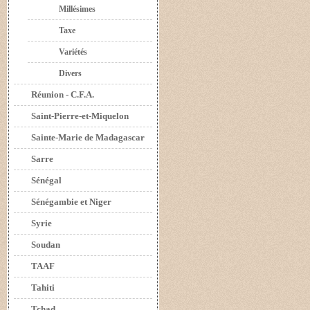
Millésimes
Taxe
Variétés
Divers
Réunion - C.F.A.
Saint-Pierre-et-Miquelon
Sainte-Marie de Madagascar
Sarre
Sénégal
Sénégambie et Niger
Syrie
Soudan
TAAF
Tahiti
Tchad