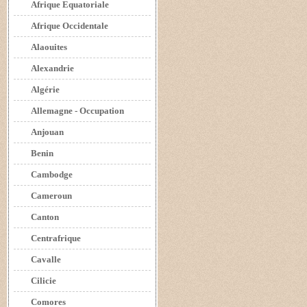
Afrique Equatoriale
Afrique Occidentale
Alaouites
Alexandrie
Algérie
Allemagne - Occupation
Anjouan
Benin
Cambodge
Cameroun
Canton
Centrafrique
Cavalle
Cilicie
Comores