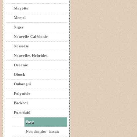
Mayotte
Memel
Niger
Nouvelle-Calédonie
Nossi-Be
Nouvelles-Hebrides
Océanie
Obock
Oubangui
Polynésie
Packhoi
Port-Said
Poste
Non dentelés - Essais