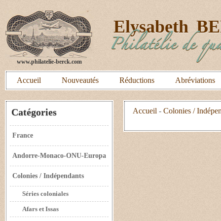
E
lysabeth
B
Philatélie de qua
www.philatelie-berck.com
Accueil
Nouveautés
Réductions
Abréviations
Catégories
Accueil
-
Colonies / Indépe
France
Andorre-Monaco-ONU-Europa
Colonies / Indépendants
Séries coloniales
Afars et Issas