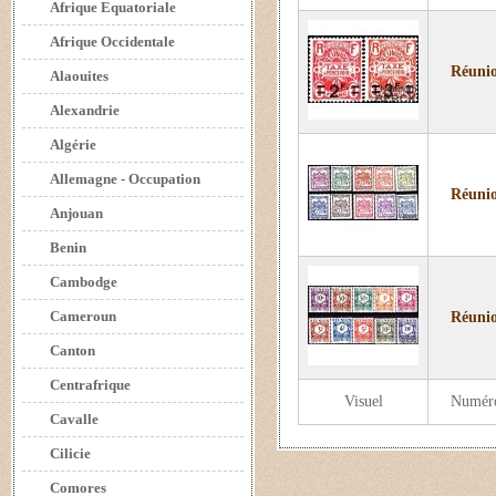
Afrique Equatoriale
Afrique Occidentale
Réunio
Alaouites
Alexandrie
Algérie
Allemagne - Occupation
Réunio
Anjouan
Benin
Cambodge
Cameroun
Réunio
Canton
Centrafrique
Visuel
Numér
Cavalle
Cilicie
Comores