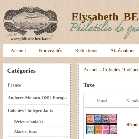
E
lysabeth
B
Philatélie de qua
www.philatelie-berck.com
Accueil
Nouveautés
Réductions
Abréviations
Catégories
Accueil
-
Colonies / Indépe
Taxe
France
Andorre-Monaco-ONU-Europa
Visuel
Numér
Colonies / Indépendants
Séries coloniales
Réunio
Afars et Issas