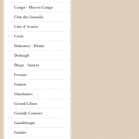
Congo - Moyen Congo
Côte des Somalis
Côte d' Ivoire
Crète
Dahomey - Bénin
Dedeagh
Diego - Suarez
Fezzan
Gabon
Ghadames
Grand Liban
Grande Comore
Guadeloupe
Guinée