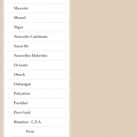
Mayotte
Memel
Niger
Nouvelle-Calédonie
Nossi-Be
Nouvelles-Hebrides
Océanie
Obock
Oubangui
Polynésie
Packhoi
Port-Said
Réunion - C.F.A.
Poste