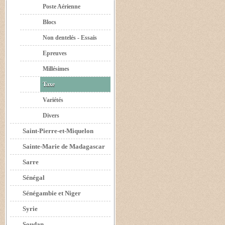
Poste Aérienne
Blocs
Non dentelés - Essais
Epreuves
Millésimes
Taxe
Variétés
Divers
Saint-Pierre-et-Miquelon
Sainte-Marie de Madagascar
Sarre
Sénégal
Sénégambie et Niger
Syrie
Soudan