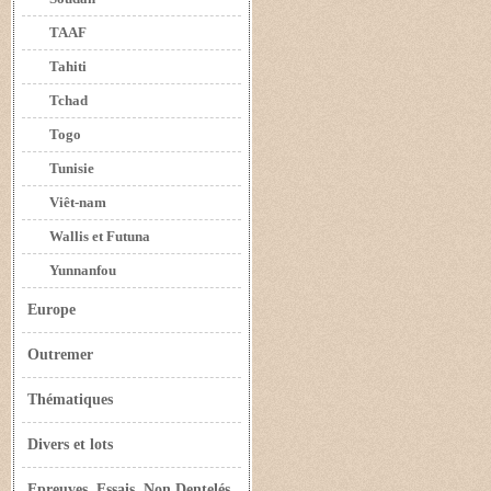
TAAF
Tahiti
Tchad
Togo
Tunisie
Viêt-nam
Wallis et Futuna
Yunnanfou
Europe
Outremer
Thématiques
Divers et lots
Epreuves, Essais, Non Dentelés