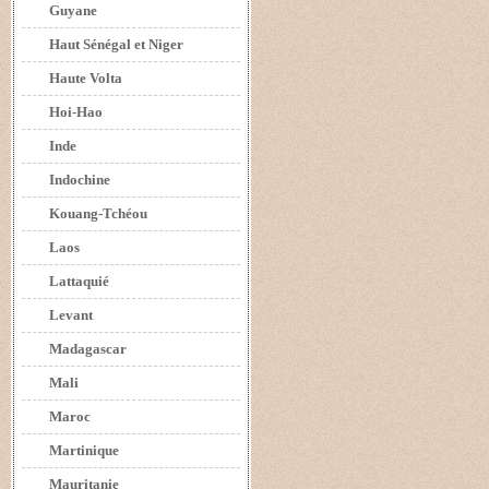
Guyane
Haut Sénégal et Niger
Haute Volta
Hoi-Hao
Inde
Indochine
Kouang-Tchéou
Laos
Lattaquié
Levant
Madagascar
Mali
Maroc
Martinique
Mauritanie