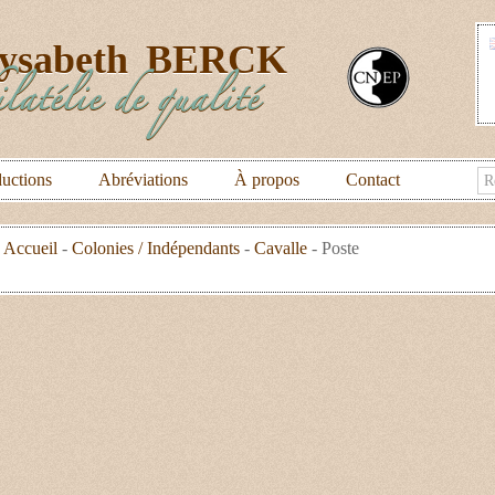
lysabeth
BERCK
latélie de qualité
uctions
Abréviations
À propos
Contact
Accueil
-
Colonies / Indépendants
-
Cavalle
-
Poste