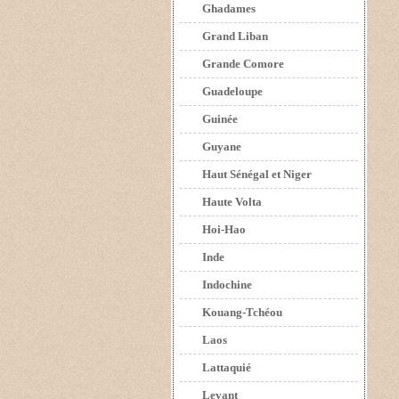
Ghadames
Grand Liban
Grande Comore
Guadeloupe
Guinée
Guyane
Haut Sénégal et Niger
Haute Volta
Hoi-Hao
Inde
Indochine
Kouang-Tchéou
Laos
Lattaquié
Levant