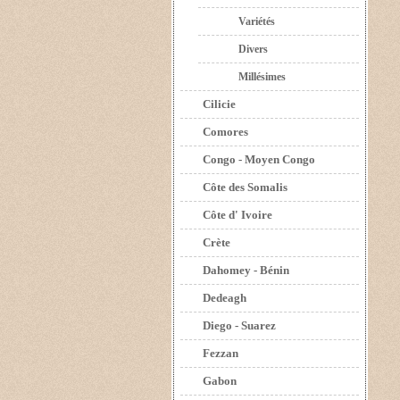
Variétés
Divers
Millésimes
Cilicie
Comores
Congo - Moyen Congo
Côte des Somalis
Côte d' Ivoire
Crète
Dahomey - Bénin
Dedeagh
Diego - Suarez
Fezzan
Gabon