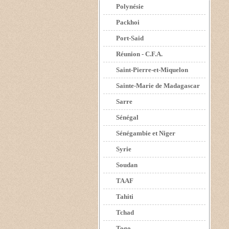
Polynésie
Packhoi
Port-Said
Réunion - C.F.A.
Saint-Pierre-et-Miquelon
Sainte-Marie de Madagascar
Sarre
Sénégal
Sénégambie et Niger
Syrie
Soudan
TAAF
Tahiti
Tchad
Togo