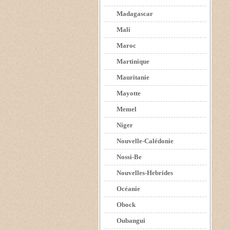
Madagascar
Mali
Maroc
Martinique
Mauritanie
Mayotte
Memel
Niger
Nouvelle-Calédonie
Nossi-Be
Nouvelles-Hebrides
Océanie
Obock
Oubangui