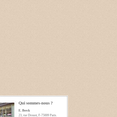
Qui sommes-nous ?
E. Berck
23, rue Drouot, F-75009 Paris.