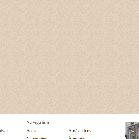
Navigation
uivants
Accueil
Abréviations
Nouveautés
À propos