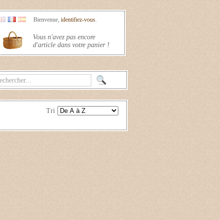
Bienvenue,
identifiez-vous
.
Vous n'avez pas encore
d'article dans votre panier !
Tri