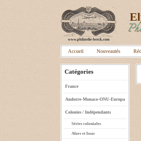
E
Phi
www.philatelie-berck.com
Accueil
Nouveautés
Réd
Catégories
France
Andorre-Monaco-ONU-Europa
Colonies / Indépendants
Séries coloniales
Afars et Issas