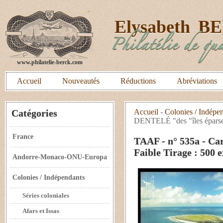
E
lysabeth
B
Philatélie de qua
www.philatelie-berck.com
Accueil
Nouveautés
Réductions
Abréviations
Catégories
Accueil
-
Colonies / Indépe
DENTELÉ "des "îles éparses
France
TAAF - n° 535a - Ca
Faible Tirage : 500 
Andorre-Monaco-ONU-Europa
Colonies / Indépendants
Séries coloniales
Afars et Issas