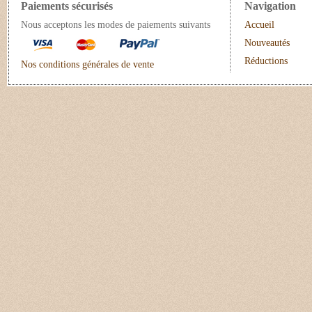
Paiements sécurisés
Navigation
Nous acceptons les modes de paiements suivants
Accueil
Nouveautés
Réductions
Nos conditions générales de vente