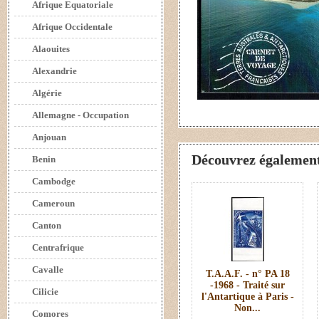
Afrique Equatoriale
Afrique Occidentale
Alaouites
Alexandrie
Algérie
Allemagne - Occupation
Anjouan
Découvrez également 
Benin
Cambodge
Cameroun
Canton
Centrafrique
Cavalle
T.A.A.F. - n° PA 18
-1968 - Traité sur
Cilicie
l'Antartique à Paris -
Non...
Comores