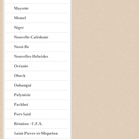
Mayotte
Memel
Niger
Nouvelle-Calédonie
Nossi-Be
Nouvelles-Hebrides
Océanie
Obock
Oubangui
Polynésie
Packhoi
Port-Said
Réunion - C.F.A.
Saint-Pierre-et-Miquelon