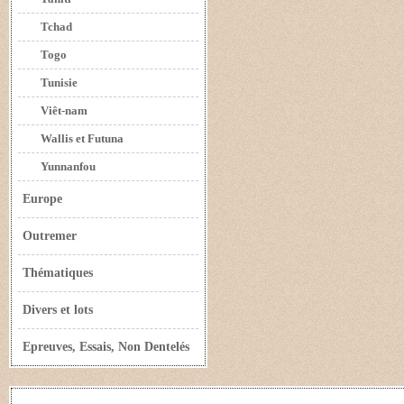
Tchad
Togo
Tunisie
Viêt-nam
Wallis et Futuna
Yunnanfou
Europe
Outremer
Thématiques
Divers et lots
Epreuves, Essais, Non Dentelés