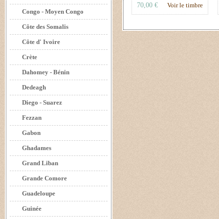
70,00 €
Voir le timbre
Congo - Moyen Congo
Côte des Somalis
Côte d' Ivoire
Crète
Dahomey - Bénin
Dedeagh
Diego - Suarez
Fezzan
Gabon
Ghadames
Grand Liban
Grande Comore
Guadeloupe
Guinée