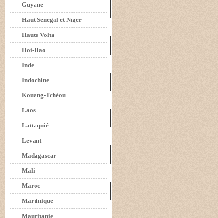
Guyane
Haut Sénégal et Niger
Haute Volta
Hoi-Hao
Inde
Indochine
Kouang-Tchéou
Laos
Lattaquié
Levant
Madagascar
Mali
Maroc
Martinique
Mauritanie