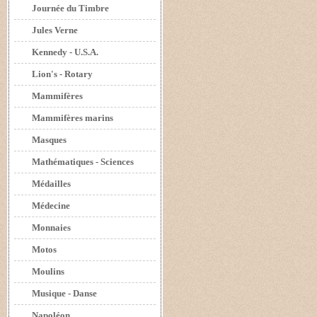
Journée du Timbre
Jules Verne
Kennedy - U.S.A.
Lion's - Rotary
Mammifères
Mammifères marins
Masques
Mathématiques - Sciences
Médailles
Médecine
Monnaies
Motos
Moulins
Musique - Danse
Napoléon