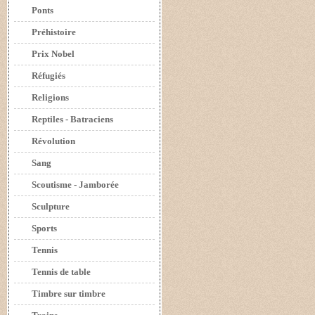
Ponts
Préhistoire
Prix Nobel
Réfugiés
Religions
Reptiles - Batraciens
Révolution
Sang
Scoutisme - Jamborée
Sculpture
Sports
Tennis
Tennis de table
Timbre sur timbre