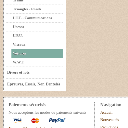
Trains
Triangles - Ronds
U.I.T. - Communications
Unesco
U.P.U.
Vitraux
Voitures
W.W.F.
Divers et lots
Epreuves, Essais, Non Dentelés
Paiements sécurisés
Navigation
Nous acceptons les modes de paiements suivants
Accueil
Nouveautés
Réductions