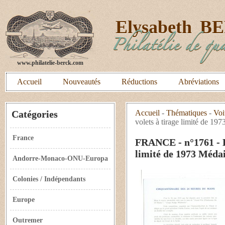
E
lysabeth
B
Philatélie de qua
www.philatelie-berck.com
Accueil
Nouveautés
Réductions
Abréviations
Catégories
Accueil
-
Thématiques
-
Voi
volets à tirage limité de 19
France
FRANCE - n°1761 - 
limité de 1973 Médai
Andorre-Monaco-ONU-Europa
Colonies / Indépendants
Europe
Outremer