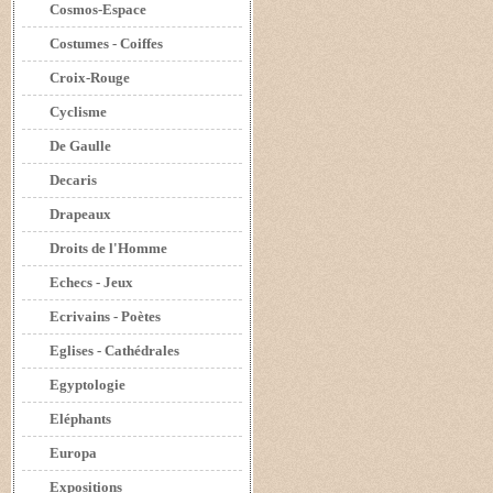
Cosmos-Espace
Costumes - Coiffes
Croix-Rouge
Cyclisme
De Gaulle
Decaris
Drapeaux
Droits de l'Homme
Echecs - Jeux
Ecrivains - Poètes
Eglises - Cathédrales
Egyptologie
Eléphants
Europa
Expositions