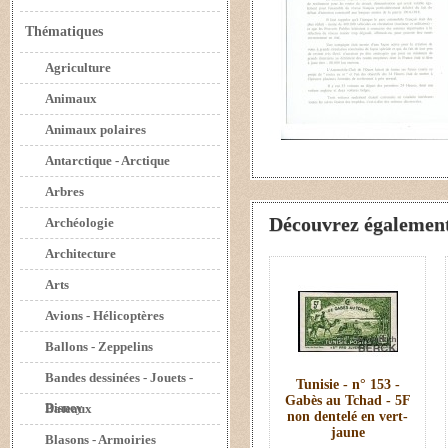
Thématiques
Agriculture
Animaux
Animaux polaires
Antarctique - Arctique
Arbres
Découvrez également 
Archéologie
Architecture
Arts
Avions - Hélicoptères
Ballons - Zeppelins
Bandes dessinées - Jouets -
Tunisie - n° 153 -
Gabès au Tchad - 5F
Disney
Bateaux
non dentelé en vert-
jaune
Blasons - Armoiries