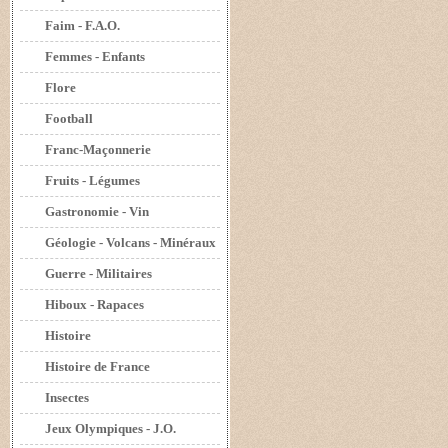
Faim - F.A.O.
Femmes - Enfants
Flore
Football
Franc-Maçonnerie
Fruits - Légumes
Gastronomie - Vin
Géologie - Volcans - Minéraux
Guerre - Militaires
Hiboux - Rapaces
Histoire
Histoire de France
Insectes
Jeux Olympiques - J.O.