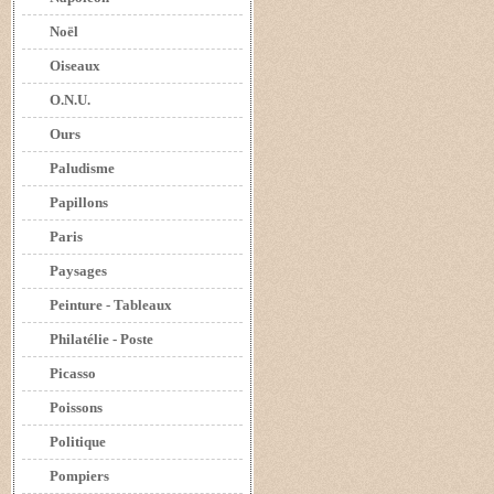
Noël
Oiseaux
O.N.U.
Ours
Paludisme
Papillons
Paris
Paysages
Peinture - Tableaux
Philatélie - Poste
Picasso
Poissons
Politique
Pompiers